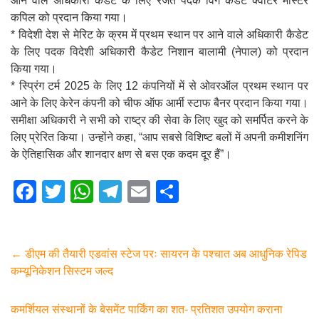
आने वाले अधिकारी कैडेट के लिए रजत पदक विंग कैडेट क्वार्टर मास्टर
कपिल को प्रदान किया गया।
* विदेशी देश से मेरिट के क्रम में प्रथम स्थान पर आने वाले अधिकारी कैडेट
के लिए पदक विदेशी अधिकारी कैडेट निशान बालामी (नेपाल) को प्रदान
किया गया।
* स्प्रिंग टर्म 2025 के लिए 12 कंपनियों में से ओवरऑल प्रथम स्थान पर
आने के लिए केरेन कंपनी को चीफ ऑफ आर्मी स्टाफ बैनर प्रदान किया गया।
समीक्षा अधिकारी ने सभी को राष्ट्र की सेवा के लिए खुद को समर्पित करने के
लिए प्रेरित किया। उन्होंने कहा, “आप सबसे विशिष्ट बलों में अपनी कमीशनिंग
के ऐतिहासिक और शानदार क्षण से बस एक कदम दूर हैं”।
F
T
W
T
E
S
a
wi
h
el
m
h
c
tt
at
e
ail
ar
e
er
s
gr
e
←
डीएम की तैयारी एडवांस स्टेज परः सायरन के पश्चात अब आधुनिक रेपिड
कम्यूनिकेशन सिस्टम जल्द
b
A
a
o
p
m
कमर्शियल संस्थानों के बेसमेंट पार्किंग का शत- प्रतिशत उपयोग कराना