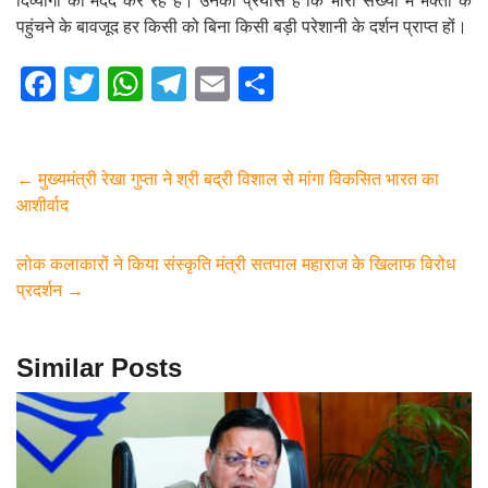
दिव्यांगों की मदद कर रहे हैं। उनका प्रयास है कि भारी संख्या में भक्तों के
पहुंचने के बावजूद हर किसी को बिना किसी बड़ी परेशानी के दर्शन प्राप्त हों।
F
T
W
T
E
S
a
wi
h
el
m
h
c
tt
at
e
ail
ar
e
er
s
gr
e
←
मुख्यमंत्री रेखा गुप्ता ने श्री बद्री विशाल से मांगा विकसित भारत का
आशीर्वाद
b
A
a
o
p
m
लोक कलाकारों ने किया संस्कृति मंत्री सतपाल महाराज के खिलाफ विरोध
o
p
प्रदर्शन
→
k
Similar Posts