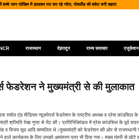
में बच्चे जान जोखिम में डालकर पार कर रहे गदेरा, पोकलैंड की बकेट बनी सहारा
ी बोलेरो, एक ही परिवार के 5 लोगों की मौत; एक घायल, एक की तलाश जारी
 शिक्षा और श्रमिक हितों को मिली नई रफ्तार
ं आधुनिक पार्किंग परियोजनाओं को मिली रफ्तार
मलबा, श्रीनगर में अलकनंदा का जलस्तर खतरे से नीचे लेकिन अलर्ट जारी
ी/NCR
राजस्थान
देहरादून
राज्य समाचार
एजुकेशन
्स फेडरेशन ने मुख्यमंत्री से की मुलाकात
 स्मॉल एंड मीडियम न्यूज़पेपर्स फेडरेशन के राष्ट्रीय अध्यक्ष व प्रेस कांउसिल के पू
मंत्री श्रीमति रेखा गुप्ता से भेंट की। प्रतिनिधिमंडल में प्रेस कांउसिल के पूर्व सद
ी. सिंह व विजय सूद आदि सम्मलित थे।मुख्यमंत्री को फेडरेशन की ओर से राजस्थान
होने वाले कार्यक्रम के लिए उनको आमंत्रण पत्र भी दिया गया। मुख्य मंत्री से छोटे