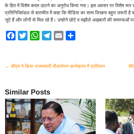
के हित में विशेष कदम उठाने का अनुरोध किया गया। इस अवसर पर विशेष रूप से
प्रतिनिधिमंडल से बातचीत में कहा कि मीडिया का सत्य लिखना बहुत जरूरी है क
जुटे हैं और लोगों से मिल रहे हैं। उन्होने छोटे व मझौले अख़बारों की समस्याओं 
F
T
W
T
E
S
a
wi
h
el
m
h
c
tt
at
e
ail
ar
e
er
s
gr
e
←
सीएम ने किया राज्यव्यापी पौधारोपण कार्यक्रम में प्रतिभाग
सीए
b
A
a
o
p
m
o
p
Similar Posts
k