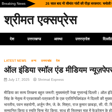
Skip
Breaking News
26 साल बाद भी सीमांत गांवों की पीड़ा बरकरार: चमोली 
to
टिहरी में दर्दनाक हादसा: 250 मीटर गहरी खाई में गिर
content
श्रीमत एक्सप्रेस
धामी कैबिनेट के ऐतिहासिक फैसले: जनकल्याण, रोजगार,
चारधाम यात्रा होगी और सुगम, कर्णप्रयाग और सिमली मे
भारी बारिश का कहर: हरिद्वार में काली मंदिर पर गिरा 
देश
उत्तराखण्ड
आस्था
उत्तरप्रदेश
दिल्ल
LATEST NEWS
अन्य
उत्तराखंड
देश
ऑल इंडिया स्मॉल एंड मीडियम न्यूज़पेपर
July 17, 2025
Shrimat Express
मीडिया का सत्य लिखना बहुत जरूरी: मुख्यमंत्री रेखा गुप्तानई दिल्ली। ऑल इंडिया
सिंह के नेतृत्व में प्रकाशकों-पत्रकारों के एक प्रतिनिधिमंडल ने दिल्ली की मुख्य
भारतीय, पवन सहयोगी, अर्जुन जैन, जे. के. मिश्रा, राज कुमार छाबड़ा, सी. प
सम्मानित किया व स्मृति चिन्ह भेंट किया, साथ ही सितम्बर माह में फेडरेशन के 