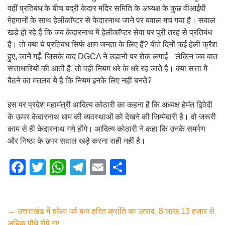
वहीं प्रतिबंध के बीच बद्री केदार मंदिर समिति के अध्यक्ष के कुछ वीआईपी
मेहमानों के साथ हेलीकॉप्टर से केदारनाथ जाने पर बवाल मच गया है। सवाल
खड़े हो रहे हैं कि जब केदारनाथ में हेलीकॉप्टर सेवा पर पूरी तरह से प्रतिबंध
है। तो क्या ये प्रतिबंध सिर्फ आम जनता के लिए हैं? बीते दिनों कई हेली क्रैश
हुए, जानें गईं, जिसके बाद DGCA ने उड़ानों पर रोक लगाई। लेकिन जब बात
सत्ताधारियों की आती है, तो वही नियम धरे के धरे रह जाते हैं। क्या सत्ता में
बैठने का मतलब ये है कि नियम इनके लिए नहीं बनते?
इस पर प्रदेश महामंत्री आदित्य कोठारी का कहना है कि अध्यक्ष हेमंत द्विवेदी
के ऊपर केदारनाथ धाम की व्यवस्थाओं को देखने की जिम्मेदारी है। वो जरूरी
काम से ही केदारनाथ गये होंगे। आदित्य कोठारी ने कहा कि उनके समर्पण
और निष्ठा के छपर सवाल खड़े करना सही नहीं है।
F
T
W
T
E
S
a
wi
h
el
m
h
c
tt
at
e
ail
ar
e
er
s
gr
e
←
उत्तराखंड में हरेला पर्व बना हरित क्रांति का उत्सव, 8 लाख 13 हज़ार से
अधिक पौधे रोपे गए