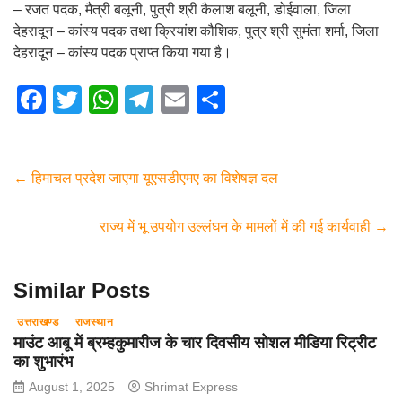
– रजत पदक, मैत्री बलूनी, पुत्री श्री कैलाश बलूनी, डोईवाला, जिला
देहरादून – कांस्य पदक तथा क्रियांश कौशिक, पुत्र श्री सुमंता शर्मा, जिला
देहरादून – कांस्य पदक प्राप्त किया गया है।
F
T
W
T
E
S
a
wi
h
el
m
h
c
tt
at
e
ail
ar
e
er
s
gr
e
←
हिमाचल प्रदेश जाएगा यूएसडीएमए का विशेषज्ञ दल
b
A
a
राज्य में भू उपयोग उल्लंघन के मामलों में की गई कार्यवाही
→
o
p
m
o
p
Similar Posts
k
उत्तराखण्ड
राजस्थान
माउंट आबू में ब्रम्हकुमारीज के चार दिवसीय सोशल मीडिया रिट्रीट
का शुभारंभ
August 1, 2025
Shrimat Express