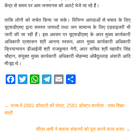
केंद्र से समय पर आम जनमानस को अलर्ट भेजे जा रहे हैं।
ताकि लोगों को सचेत किया जा सके। विभिन्न आपदाओं से बचाव के लिए
यूएसडीएमए द्वारा समस्त जनपदों तथा जन सामान्य के लिए एडवाइजरी भी
जारी की जा रही हैं। इस अवसर पर यूएसडीएमए के अपर मुख्य कार्यकारी
अधिकारी प्रशासन श्री आनन्द स्वरूप, अपर मुख्य कार्यकारी अधिकारी
क्रियान्वयन डीआईजी श्री राजकुमार नेगी, अपर सचिव श्री महावीर सिंह
चौहान, संयुक्त मुख्य कार्यकारी अधिकारी मोहम्मद ओबैदुल्लाह अंसारी आदि
मौजूद थे।
F
T
W
T
E
S
a
wi
h
el
m
h
c
tt
at
e
ail
ar
e
er
s
gr
e
←
राज्य में 2881 डॉक्टरों की पोस्ट, 2581 डॉक्टर कार्यरत : उच्च शिक्षा
मंत्री
b
A
a
o
p
m
सीएम धामी ने बताया संकल्पों को पूरा करने वाला बजट
→