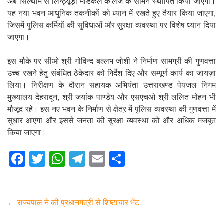
अब सिल्थाम से लिन्ठ्यूड़ा मेडिकल कॉलेज के सामने स्थापित किया जाएगा।
यह नया भवन आधुनिक तकनीकों को ध्यान में रखते हुए तैयार किया जाएगा,
जिसमें पुलिस कर्मियों की सुविधाओं और सुरक्षा व्यवस्था पर विशेष ध्यान दिया
जाएगा।
इस मौके पर सीओ श्री गोविन्द बल्लभ जोशी ने निर्माण सामग्री की गुणवत्ता
उच्च रखने हेतु संबंधित ठेकेदार को निर्देश दिए और सम्पूर्ण कार्य का जायज़ा
लिया। निरीक्षण के दौरान सहायक अभियंता उत्तराखण्ड पेयजल निगम
मुख्यालय देहरादून, श्री जयांक पाण्डेय और एसएचओ श्री ललित मोहन भी
मौजूद रहे। इस नए भवन के निर्माण से क्षेत्र में पुलिस व्यवस्था की गुणवत्ता में
सुधार आएगा और इससे जनता की सुरक्षा व्यवस्था को और अधिक मजबूत
किया जाएगा।
F
T
W
T
E
S
a
wi
h
el
m
h
c
tt
at
e
ail
ar
e
er
s
gr
e
←
राज्यपाल ने की प्रधानमंत्री से शिष्टाचार भेंट
b
A
a