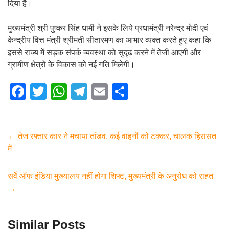
दिया है।
मुख्यमंत्री श्री पुष्कर सिंह धामी ने इसके लिये प्रधामंत्री नरेन्द्र मोदी एवं
केन्द्रीय वित्त मंत्री श्रीमती सीतारमण का आभार व्यक्त करते हुए कहा कि
इससे राज्य में सड़क संपर्क व्यवस्था को सुदृढ़ करने में तेजी आएगी और
ग्रामीण क्षेत्रों के विकास को नई गति मिलेगी।
F
T
W
T
E
S
a
wi
h
el
m
h
c
tt
at
e
ail
ar
e
er
s
gr
e
←
तेज रफ्तार कार ने मचाया तांडव, कई वाहनों को टक्कर, चालक हिरासत
में
b
A
a
o
p
m
सर्वे ऑफ इंडिया मुख्यालय नहीं होगा शिफ्ट, मुख्यमंत्री के अनुरोध को राहत
o
p
→
k
Similar Posts