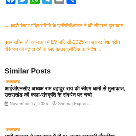
a
wi
h
el
m
h
c
tt
at
e
ail
ar
e
er
s
gr
e
←
बद्री-केदार मंदिर समिति के प्रतिनिधिमंडल ने की सीएम से मुलाकात
b
A
a
मुख्य सचिव की अध्यक्षता में EV पॉलिसी-2025 का ड्राफ्ट पेश, ग्रीन
o
p
m
परिवहन को बढ़ावा देने के लिए बेहतर इंसेंटिव्स के निर्देश
→
o
p
k
Similar Posts
उत्तराखण्ड
आईजीएनसीए अध्यक्ष राम बहादुर राय की सीएम धामी से मुलाकात,
उत्तराखंड की कला-संस्कृति के संवर्धन पर चर्चा
November 17, 2025
Shrimat Express
उत्तराखण्ड