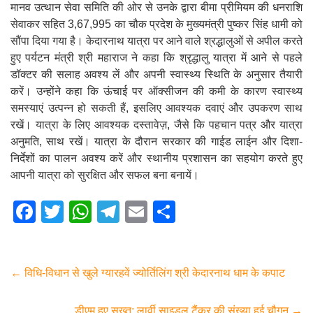
मानव उत्थान सेवा समिति की ओर से उनके द्वारा बीमा प्रीमियम की धनराशि
सेवाकर सहित 3,67,995 का चौक प्रदेश के मुख्यमंत्री पुष्कर सिंह धामी को
सौंपा दिया गया है। केदारनाथ यात्रा पर आने वाले श्रद्धालुओं से अपील करते
हुए पर्यटन मंत्री श्री महाराज ने कहा कि श्रृद्धालु यात्रा में आने से पहले
डॉक्टर की सलाह अवश्य लें और अपनी स्वास्थ्य स्थिति के अनुसार तैयारी
करें। उन्होंने कहा कि ऊंचाई पर ऑक्सीजन की कमी के कारण स्वास्थ्य
समस्याएं उत्पन्न हो सकती हैं, इसलिए आवश्यक दवाएं और उपकरण साथ
रखें। यात्रा के लिए आवश्यक दस्तावेज़, जैसे कि पहचान पत्र और यात्रा
अनुमति, साथ रखें। यात्रा के दौरान सरकार की गाईड लाईन और दिशा-
निर्देशों का पालन अवश्य करें और स्थानीय प्रशासन का सहयोग करते हुए
आपनी यात्रा को सुरक्षित और सफल बना बनायें।
F
T
W
T
E
S
a
wi
h
el
m
h
c
tt
at
e
ail
ar
e
er
s
gr
e
←
विधि-विधान से खुले ग्यारहवें ज्योर्तिलिंग श्री केदारनाथ धाम के कपाट
b
A
a
डीएम हुए सख्त; लार्वी साइडल टैंकर की संख्या हुई चौगुन
→