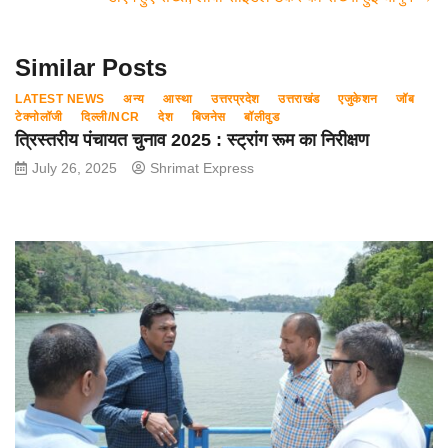
o
p
m
o
p
Similar Posts
k
LATEST NEWS
अन्य
आस्था
उत्तरप्रदेश
उत्तराखंड
एजुकेशन
जॉब
टेक्नोलॉजी
दिल्ली/NCR
देश
बिजनेस
बॉलीवुड
त्रिस्तरीय पंचायत चुनाव 2025 : स्ट्रांग रूम का निरीक्षण
July 26, 2025
Shrimat Express