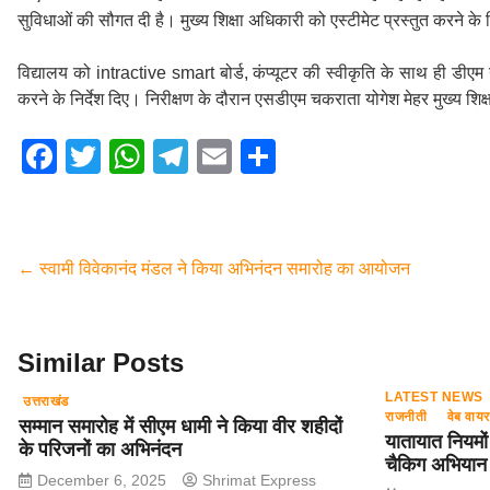
सुविधाओं की सौगत दी है। मुख्य शिक्षा अधिकारी को एस्टीमेट प्रस्तुत करने के 
विद्यालय को intractive smart बोर्ड, कंप्यूटर की स्वीकृति के साथ ही डीएम ने 
करने के निर्देश दिए। निरीक्षण के दौरान एसडीएम चकराता योगेश मेहर मुख्य शि
F
T
W
T
E
S
a
wi
h
el
m
h
c
tt
at
e
ail
ar
e
er
s
gr
e
←
स्वामी विवेकानंद मंडल ने किया अभिनंदन समारोह का आयोजन
b
A
a
o
p
m
o
p
Similar Posts
k
LATEST NEWS
उत्तराखंड
राजनीती
वेब वाय
सम्मान समारोह में सीएम धामी ने किया वीर शहीदों
यातायात नियमों
के परिजनों का अभिनंदन
चैकिग अभियान
December 6, 2025
Shrimat Express