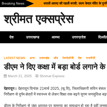
Skip
धराली आपदा की पहली बरसी: कल्प केदार मंदिर के पुनर्निर्
Breaking News
to
उत्तराखंड में बारिश का कहर: यमुनोत्री और बदरीनाथ हाई
content
श्रीमत एक्सप्रेस
सीएम धामी ने दिए हाई अलर्ट के निर्देश, भारी वर्षा के मद्दे
उत्तराखंड को मिल सकती है बड़ी सौगात, EPFO के नए 
भारत में आएंगे प्लास्टिक के नोट! RBI ने शुरू की त
देश
उत्तराखण्ड
आस्था
उत्तरप्रदेश
दिल्ल
LATEST NEWS
अन्य
उत्तराखंड
जॉब
टेक्नोलॉजी
देश
राजनीती
डीएम ने दिए कक्षा में बड़ा बोर्ड लगाने के 
March 21, 2025
Shrimat Express
देहरादून।
देहरादून दिनांक 21मार्च 2025, (सू वि), जिलाधिकारी सविन बंसल 
निरीक्षण से दुर्गम क्षेत्रों में स्वास्थ्य से लेकर शिक्षा तक बढ़ने सुगम जनसुवि
डीएम के निरीक्षण से जंहा धरातल पर समस्या का समाधान हो रहा है वहीं जनमा