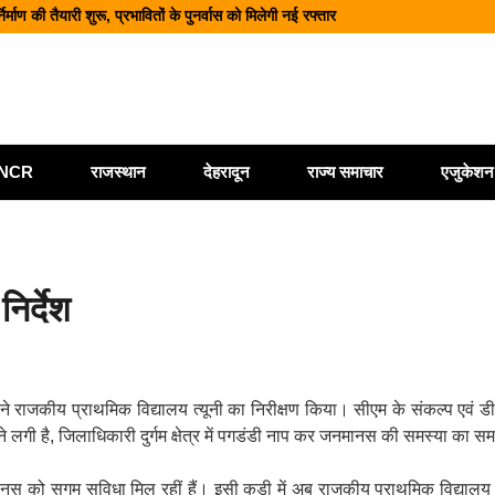
माण की तैयारी शुरू, प्रभावितों के पुनर्वास को मिलेगी नई रफ्तार
वे पर भूस्खलन, कई मार्ग बंद; श्रद्धालु और यात्री फंसे
नज़र सभी एजेंसियां रहें चौकन्नी
कार्यालय खोलने पर केंद्र सरकार विचाररत
ैयारी, 2028 तक ₹10 और ₹20 के पॉलीमर नोट होंगे जारी
ी/NCR
राजस्थान
देहरादून
राज्य समाचार
एजुकेशन
निर्देश
ने राजकीय प्राथमिक विद्यालय त्यूनी का निरीक्षण किया। सीएम के संकल्प एवं 
धा बढ़ने लगी है, जिलाधिकारी दुर्गम क्षेत्र में पगडंडी नाप कर जनमानस की समस्या का स
नस को सुगम सुविधा मिल रहीं हैं। इसी कड़ी में अब राजकीय प्राथमिक विद्यालय त