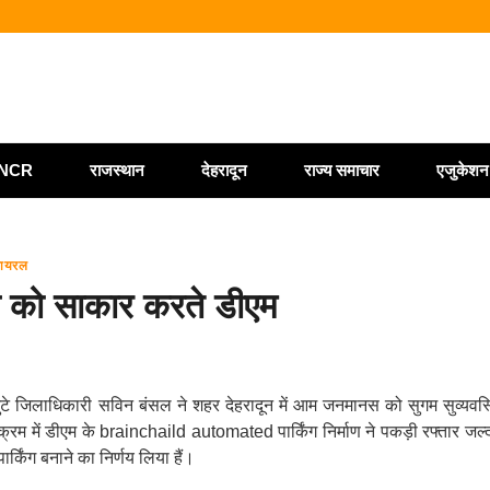
या पर्सनल फ्लाइंग व्हीकल, सफल ट्रायल से मची चर्चा
ं को ₹146.32 करोड़ की पेंशन राशि जारी
 प्रशिक्षकों को मुख्यमंत्री धामी ने किया सम्मानित
ोत्साहित करें अधिकारी—मुख्य निर्वाचन अधिकारी
ी/NCR
राजस्थान
देहरादून
राज्य समाचार
एजुकेशन
वायरल
प को साकार करते डीएम
जुटे जिलाधिकारी सविन बंसल ने शहर देहरादून में आम जनमानस को सुगम सुव्यवस्थ
 इसी क्रम में डीएम के brainchaild automated पार्किंग निर्माण ने पकड़ी रफ्तार 
्किंग बनाने का निर्णय लिया हैं।