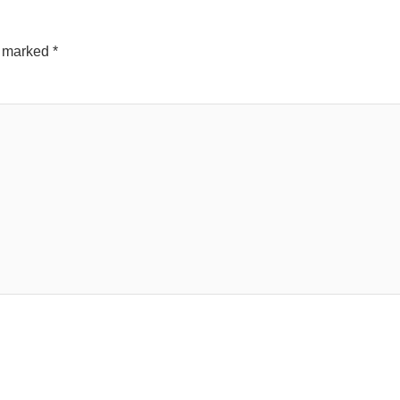
e marked
*