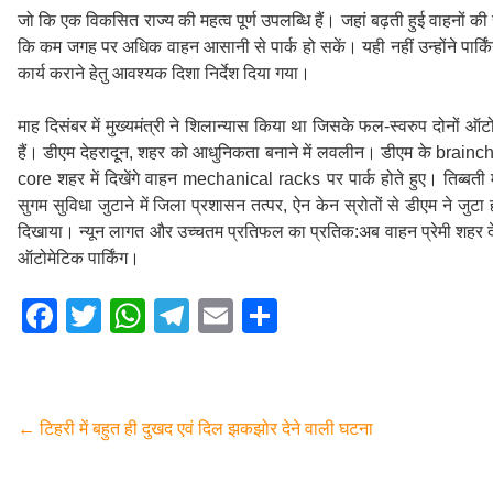
जो कि एक विकसित राज्य की महत्व पूर्ण उपलब्धि हैं। जहां बढ़ती हुई वाहनों क
कि कम जगह पर अधिक वाहन आसानी से पार्क हो सकें। यही नहीं उन्होंने पार्किंग के 
कार्य कराने हेतु आवश्यक दिशा निर्देश दिया गया।
माह दिसंबर में मुख्यमंत्री ने शिलान्यास किया था जिसके फल-स्वरुप दोनों ऑट
हैं। डीएम देहरादून, शहर को आधुनिकता बनाने में लवलीन। डीएम के brainc
core शहर में दिखेंगे वाहन mechanical racks पर पार्क होते हुए। तिब्ब
सुगम सुविधा जुटाने में जिला प्रशासन तत्पर, ऐन केन स्रोतों से डीएम ने ज
दिखाया। न्यून लागत और उच्चतम प्रतिफल का प्रतिक:अब वाहन प्रेमी शहर देहरा
ऑटोमेटिक पार्किंग।
F
T
W
T
E
S
a
wi
h
el
m
h
c
tt
at
e
ail
ar
e
er
s
gr
e
←
टिहरी में बहुत ही दुखद एवं दिल झकझोर देने वाली घटना
b
A
a
o
p
m