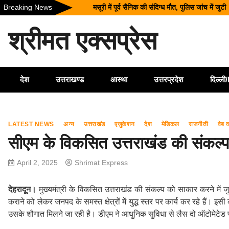
Skip
Breaking News
अल्मोड़ा के गांव से आसमान तक: रवि टम्टा ने तैयार कि
to
CM धामी का बड़ा तोहफा, 9.87 लाख पेंशन लाभार्थियो
content
श्रीमत एक्सप्रेस
कॉमनवेल्थ गेम्स 2026 के उत्तराखंड के पदक विजेताओं और
SIR अभियान की समीक्षा: BLO और फील्ड स्टाफ को प्र
देश
उत्तराखण्ड
आस्था
उत्तरप्रदेश
दिल्ल
LATEST NEWS
अन्य
उत्तराखंड
एजुकेशन
देश
मेडिकल
राजनीती
वेब 
सीएम के विकसित उत्तराखंड की संकल्
April 2, 2025
Shrimat Express
देहरादून।
मुख्यमंत्री के विकसित उत्तराखंड की संकल्प को साकार करने में 
कराने को लेकर जनपद के समस्त क्षेत्रों में युद्ध स्तर पर कार्य कर रहे हैं।
उसके शौगात मिलने जा रही है। डीएम ने आधुनिक सुविधा से लैस दो ऑटोमेटेड पार