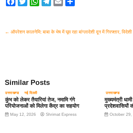
F
T
W
T
E
S
a
wi
h
el
m
h
c
tt
at
e
ail
ar
e
er
s
gr
e
←
ऑपरेशन कालनेमि: बाबा के भेष में घूम रहा बांग्लादेशी दून में गिरफ्तार, विदेश
b
A
a
o
p
m
o
p
k
Similar Posts
उत्तराखण्ड
नई दिल्ली
उत्तराखण्ड
कुंभ को लेकर तैयारियां तेज, नमामि गंगे
मुख्यमंत्री धामी
परियोजनाओं को मिलेगा केंद्र का सहयोग
प्रदेशवासियों 
May 12, 2026
Shrimat Express
October 29,