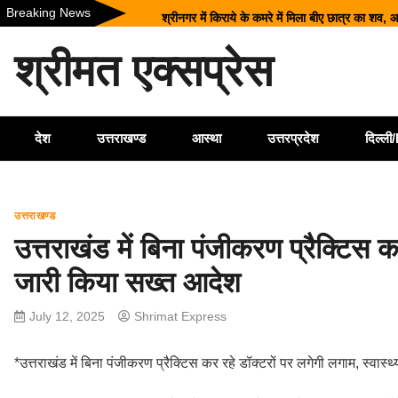
Skip
Breaking News
श्रीनगर में किराये के कमरे में मिला बीए छात्र का शव, 
to
उत्तराखंड में 17 राजनीतिक दलों का पंजीकरण रद्द, विध
content
श्रीमत एक्सप्रेस
मुख्य निर्वाचन अधिकारी ने किया मतदान केंद्रों का निर
BRICS बैठकों का वैश्विक केंद्र बनेगा जयपुर, अगस्त मे
14 किमी पैदल चलने को मजबूर बच्चे, सड़क की मांग 
देश
उत्तराखण्ड
आस्था
उत्तरप्रदेश
दिल्ल
उत्तराखण्ड
उत्तराखंड में बिना पंजीकरण प्रैक्टिस क
जारी किया सख्त आदेश
July 12, 2025
Shrimat Express
*उत्तराखंड में बिना पंजीकरण प्रैक्टिस कर रहे डॉक्टरों पर लगेगी लगाम, स्वास