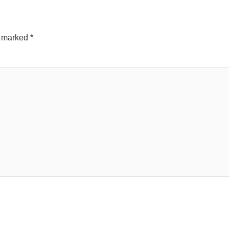
e marked
*