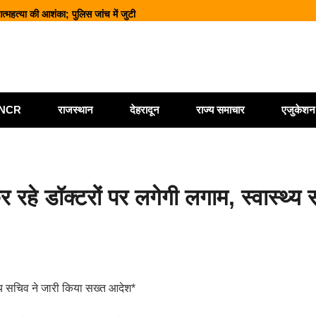
आत्महत्या की आशंका; पुलिस जांच में जुटी
ानसभा चुनाव से पहले चुनाव आयोग की बड़ी कार्रवाई
ीक्षण, मतदाताओं से लिया फीडबैक
ं व्यापार, वित्त और पर्यटन पर होगा महामंथन
वाला वीडियो वायरल; प्रशासन बोला- PMGSY-4 के तहत प्रस्ताव मंजूर
ी/NCR
राजस्थान
देहरादून
राज्य समाचार
एजुकेशन
र रहे डॉक्टरों पर लगेगी लगाम, स्वास्थ्य
्थ्य सचिव ने जारी किया सख्त आदेश*