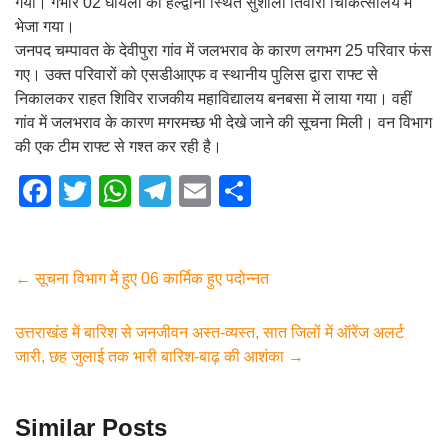
गया। गंभीर 02 घायलों को हल्द्वानी स्थित सुशीला तिवारी चिकित्सालय में
भेजा गया।
जनपद चम्पावत के देवीपुरा गांव में जलभराव के कारण लगभग 25 परिवार फंस
गए। उक्त परिवारों को एसडीआएफ व स्थानीय पुलिस द्वारा राफ्ट से
निकालकर राहत शिविर राजकीय महाविद्यालय बनबसा में लाया गया। वहीं
गांव में जलभराव के कारण मगरमच्छ भी देखे जाने की सूचना मिली। वन विभाग
की एक टीम राफ्ट से गश्त कर रही है।
F
T
W
T
E
S
a
wi
h
el
m
h
c
tt
at
e
ail
ar
e
er
s
gr
e
←
सूचना विभाग में हुए 06 कार्मिक हुए पदोन्नत
b
A
a
उत्तराखंड में बारिश से जनजीवन अस्त-व्यस्त, सात जिलों में ऑरेंज अलर्ट
o
p
m
जारी, छह जुलाई तक भारी बारिश-बाढ़ की आशंका
→
o
p
k
Similar Posts