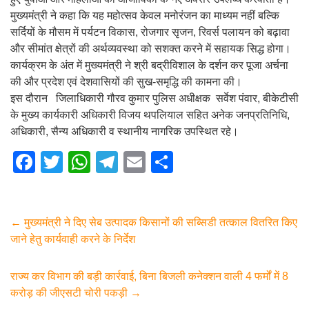
मुख्यमंत्री ने कहा कि यह महोत्सव केवल मनोरंजन का माध्यम नहीं बल्कि
सर्दियों के मौसम में पर्यटन विकास, रोजगार सृजन, रिवर्स पलायन को बढ़ावा
और सीमांत क्षेत्रों की अर्थव्यवस्था को सशक्त करने में सहायक सिद्ध होगा।
कार्यक्रम के अंत में मुख्यमंत्री ने श्री बद्रीविशाल के दर्शन कर पूजा अर्चना
की और प्रदेश एवं देशवासियों की सुख-समृद्धि की कामना की।
इस दौरान जिलाधिकारी गौरव कुमार पुलिस अधीक्षक सर्वेश पंवार, बीकेटीसी
के मुख्य कार्यकारी अधिकारी विजय थपलियाल सहित अनेक जनप्रतिनिधि,
अधिकारी, सैन्य अधिकारी व स्थानीय नागरिक उपस्थित रहे।
F
T
W
T
E
S
a
wi
h
el
m
h
c
tt
at
e
ail
ar
e
er
s
gr
e
←
मुख्यमंत्री ने दिए सेब उत्पादक किसानों की सब्सिडी तत्काल वितरित किए
जाने हेतु कार्यवाही करने के निर्देश
b
A
a
o
p
m
राज्य कर विभाग की बड़ी कार्रवाई, बिना बिजली कनेक्शन वाली 4 फर्मों में 8
o
p
करोड़ की जीएसटी चोरी पकड़ी
→