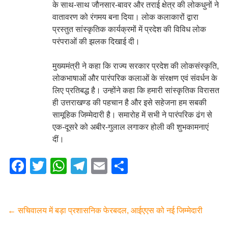
के साथ-साथ जौनसार-बावर और तराई क्षेत्र की लोकधुनों ने
वातावरण को रंगमय बना दिया। लोक कलाकारों द्वारा
प्रस्तुत सांस्कृतिक कार्यक्रमों में प्रदेश की विविध लोक
परंपराओं की झलक दिखाई दी।
मुख्यमंत्री ने कहा कि राज्य सरकार प्रदेश की लोकसंस्कृति,
लोकभाषाओं और पारंपरिक कलाओं के संरक्षण एवं संवर्धन के
लिए प्रतिबद्ध है। उन्होंने कहा कि हमारी सांस्कृतिक विरासत
ही उत्तराखण्ड की पहचान है और इसे सहेजना हम सबकी
सामूहिक जिम्मेदारी है। समारोह में सभी ने पारंपरिक ढंग से
एक-दूसरे को अबीर-गुलाल लगाकर होली की शुभकामनाएं
दीं।
F
T
W
T
E
S
a
wi
h
el
m
h
c
tt
at
e
ail
ar
e
er
s
gr
e
←
सचिवालय में बड़ा प्रशासनिक फेरबदल, आईएएस को नई जिम्मेदारी