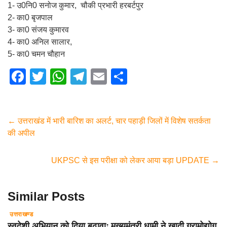
1- उ0नि0 सनोज कुमार, चौकी प्रभारी हरबर्टपुर
2- का0 बृजपाल
3- का0 संजय कुमारव
4- का0 अनिल सालार,
5- का0 चमन चौहान
F
T
W
T
E
S
a
wi
h
el
m
h
c
tt
at
e
ail
ar
e
er
s
gr
e
←
उत्तराखंड में भारी बारिश का अलर्ट, चार पहाड़ी जिलों में विशेष सतर्कता
की अपील
b
A
a
o
p
m
UKPSC से इस परीक्षा को लेकर आया बड़ा UPDATE
→
o
p
k
Similar Posts
उत्तराखण्ड
स्वदेशी अभियान को दिया बढ़ावाः मुख्यमंत्री धामी ने खादी ग्रामोद्योग