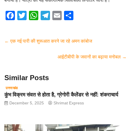
बनाया है। यात्रा का यह सकारात्मक सिलसिला लगातार जारी है।
F
T
W
T
E
S
a
wi
h
el
m
h
c
tt
at
e
ail
ar
e
er
s
gr
e
←
एक नई पारी की शुरूआत करने जा रहे अमन कांबोज
b
A
a
आईटीबीपी के जवानों का बढ़ाया मनोबल
→
o
p
m
o
p
Similar Posts
k
उत्तराखंड
कुंभ विक्रम संवत से होता है, ग्रेगोरी कैलेंडर से नहीं: शंकराचार्य
December 5, 2025
Shrimat Express