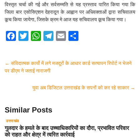
विस्तृत चर्चा की गई और सर्वसम्मति से यह प्रस्ताव पारित किया गया कि
जिला बार एसोसिएशन देहरादून के आह्वान पर अधिवक्ताओं द्वारा सचिवालय
कूच किया जायेगा, जिसके क्रम मे आज यह सचिवालय कूच किया गया।
F
T
W
T
E
S
a
wi
h
el
m
h
c
tt
at
e
ail
ar
e
er
s
gr
e
←
संविदात्मक कार्यो में लगे मजदूरों के आधार कार्ड सत्यापन रिपोर्ट न भेजने
पर डीएम ने जताई नाराजगी
b
A
a
o
p
m
युवा अब डिजिटल उत्तराखंड के सपनों को कर रहे साकार
→
o
p
k
Similar Posts
उत्तराखंड
गुलदार के हमले के बाद उच्चाधिकारियों का दौरा, प्रभावित परिवार
को राहत और क्षेत्र में त्वरित कार्रवाई