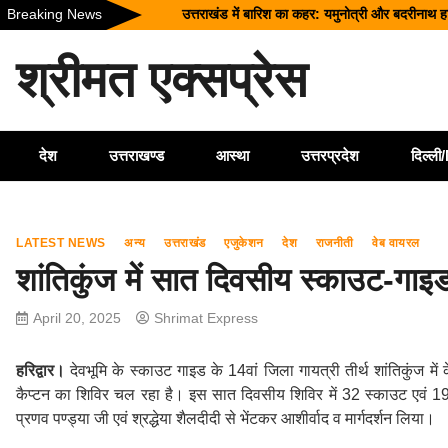
Skip
Breaking News
उत्तराखंड में बारिश का कहर: यमुनोत्री और बदरीनाथ हाई
to
सीएम धामी ने दिए हाई अलर्ट के निर्देश, भारी वर्षा के मद्दे
content
श्रीमत एक्सप्रेस
उत्तराखंड को मिल सकती है बड़ी सौगात, EPFO के नए 
भारत में आएंगे प्लास्टिक के नोट! RBI ने शुरू की त
धराली आपदा की पहली बरसी: कल्प केदार मंदिर के पुनर्निर्
देश
उत्तराखण्ड
आस्था
उत्तरप्रदेश
दिल्ल
LATEST NEWS
अन्य
उत्तराखंड
एजुकेशन
देश
राजनीती
वेब वायरल
शांतिकुंज में सात दिवसीय स्काउट-गा
April 20, 2025
Shrimat Express
हरिद्वार।
देवभूमि के स्काउट गाइड के 14वां जिला गायत्री तीर्थ शांतिकुंज म
कैप्टन का शिविर चल रहा है। इस सात दिवसीय शिविर में 32 स्काउट एवं 19 गा
प्रणव पण्ड्या जी एवं श्रद्धेया शैलदीदी से भेंटकर आशीर्वाद व मार्गदर्शन लिया।