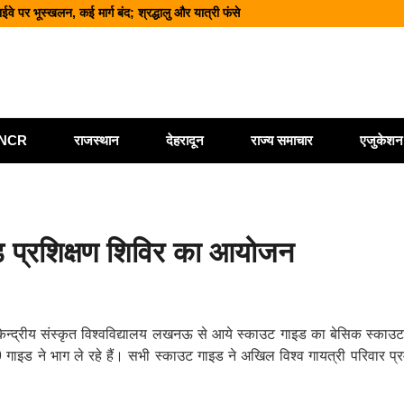
वे पर भूस्खलन, कई मार्ग बंद; श्रद्धालु और यात्री फंसे
नज़र सभी एजेंसियां रहें चौकन्नी
कार्यालय खोलने पर केंद्र सरकार विचाररत
ैयारी, 2028 तक ₹10 और ₹20 के पॉलीमर नोट होंगे जारी
माण की तैयारी शुरू, प्रभावितों के पुनर्वास को मिलेगी नई रफ्तार
ी/NCR
राजस्थान
देहरादून
राज्य समाचार
एजुकेशन
इड प्रशिक्षण शिविर का आयोजन
ें केन्द्रीय संस्कृत विश्वविद्यालय लखनऊ से आये स्काउट गाइड का बेसिक स्काउट
इड ने भाग ले रहे हैं। सभी स्काउट गाइड ने अखिल विश्व गायत्री परिवार प्रमुख