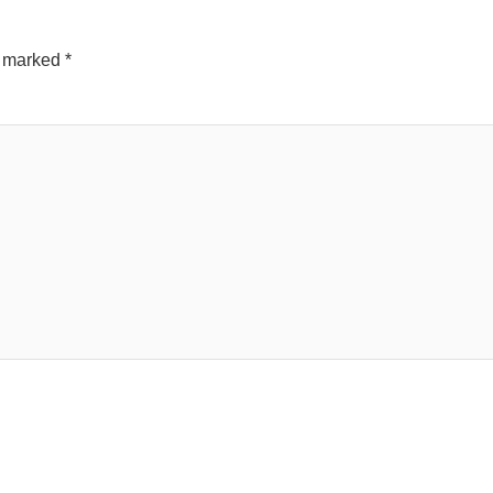
e marked
*