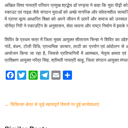
अखिल विश्व गायत्री परिवार प्रमुख श्रद्धेय डॉ पण्ड्या ने कहा कि युवा पीढ़ी क
स्काउट एवं गाइड जैसे संगठन युवाओं को अच्छे नागरिक और संवेदनशील सामाजिक कार
में प्राप्त मूल्य आधारित शिक्षा को अपने जीवन में उतारें और समाज को उज्ज्वल 
योगेंद्र गिरी ने स्काउटिंग के अनुशासन, सेवा भावना और राष्ट्र निर्माण में इस
शिविर के प्रथम सत्र में जिला मुख्य आयुक्त सीताराम सिन्हा ने शिविर का उद्द
गांठें, बंधन, टोली विधि, प्राथमिक उपचार, लाठी का प्रयोग एवं आंदोलन से
आयोजन किया जा रहा है, जिससे प्रतिभागियों में आत्मबल, नेतृत्व क्षमता ए
प्रशिक्षण आयुक्त नरेंद्र सिंह, श्रीमती गायत्री साहू, जिला संगठन आयुक्त मंगल 
F
T
W
T
E
S
a
wi
h
el
m
h
c
tt
at
e
ail
ar
e
er
s
gr
e
←
चिकित्सा क्षेत्र से जुड़े महत्वपूर्ण विषयों पर हुई कार्यशालाएं
b
A
a
o
p
m