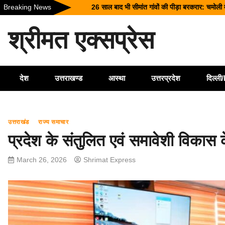
26 साल बाद भी सीमांत गांवों की पीड़ा बरकरार: चमोली 
Skip
Breaking News
टिहरी में दर्दनाक हादसा: 250 मीटर गहरी खाई में गिर
to
content
श्रीमत एक्सप्रेस
धामी कैबिनेट के ऐतिहासिक फैसले: जनकल्याण, रोजगार,
चारधाम यात्रा होगी और सुगम, कर्णप्रयाग और सिमली मे
भारी बारिश का कहर: हरिद्वार में काली मंदिर पर गिरा 
देश
उत्तराखण्ड
आस्था
उत्तरप्रदेश
दिल्ल
उत्तराखंड
राज्य समाचार
प्रदेश के संतुलित एवं समावेशी विकास 
March 26, 2026
Shrimat Express