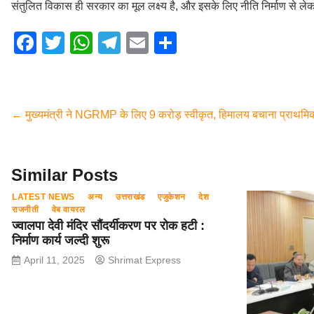
संतुलित विकास ही सरकार का मूल लक्ष्य है, और इसके लिए नीति निर्माण से ले
F
T
W
T
E
S
a
wi
h
el
m
h
c
tt
at
e
ail
ar
e
er
s
gr
e
←
मुख्यमंत्री ने NGRMP के लिए 9 करोड़ स्वीकृत, हिमालय बचाना प्राथमि
b
A
a
o
p
m
o
p
Similar Posts
k
LATEST NEWS
अन्य
उत्तराखंड
एजुकेशन
देश
राजनीती
वेब वायरल
ज्वालपा देवी मंदिर सौंदर्यीकरण पर रोक हटी :
निर्माण कार्य जल्दी शुरू
April 11, 2025
Shrimat Express