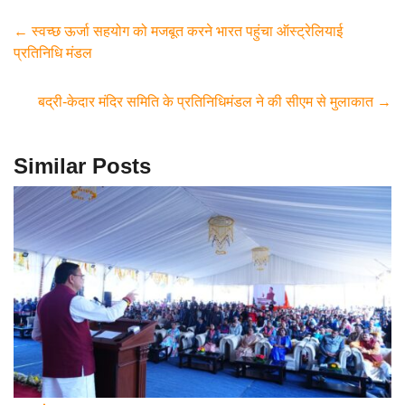
c
tt
at
e
ail
ar
e
er
s
gr
e
←
स्वच्छ ऊर्जा सहयोग को मजबूत करने भारत पहुंचा ऑस्ट्रेलियाई
प्रतिनिधि मंडल
b
A
a
o
p
m
बद्री-केदार मंदिर समिति के प्रतिनिधिमंडल ने की सीएम से मुलाकात
→
o
p
k
Similar Posts