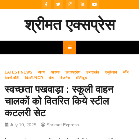
Skip
to
content
श्रीमत एक्सप्रेस
LATEST NEWS
अन्य
आस्था
उत्तरप्रदेश
उत्तराखंड
एजुकेशन
जॉब
टेक्नोलॉजी
दिल्ली/NCR
देश
बिजनेस
बॉलीवुड
स्वच्छता पखवाड़ा : स्कूली वाहन
चालकों को वितरित किये स्टील
कटलरी सेट
July 10, 2025
Shrimat Express