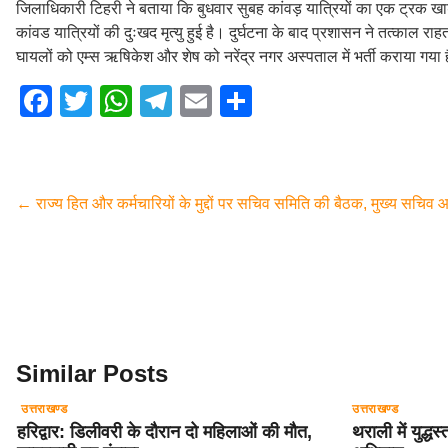
जिलाधिकारी टिहरी ने बताया कि बुधवार सुबह कांवड़ यात्रियों का एक ट्रक खाड़ी
कांवड यात्रियों की दुःखद मृत्यु हुई है। दुर्घटना के बाद प्रशासन ने तत्काल
घायलों को एम्स ऋषिकेश और शेष को नरेंद्र नगर अस्पताल में भर्ती कराया गया 
F
T
W
T
E
S
a
wi
h
el
m
h
c
tt
at
e
ail
ar
e
er
s
gr
e
←
राज्य हित और कर्मचारियों के मुद्दों पर सचिव समिति की बैठक, मुख्य सचिव आनंद
b
A
a
o
p
m
o
p
k
Similar Posts
उत्तराखण्ड
उत्तराखण्ड
हरिद्वार: डिलीवरी के दौरान दो महिलाओं की मौत,
थराली में युद्ध