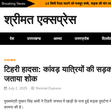
Skip
Breaking News
श्रीनगर में किराये के कमरे में मिला बीए छात्र का शव, 
to
उत्तराखंड में 17 राजनीतिक दलों का पंजीकरण रद्द, विध
content
श्रीमत एक्सप्रेस
मुख्य निर्वाचन अधिकारी ने किया मतदान केंद्रों का निर
BRICS बैठकों का वैश्विक केंद्र बनेगा जयपुर, अगस्त मे
देश
उत्तराखण्ड
आस्था
उत्तरप्रदेश
दिल्ल
उत्तराखण्ड
टिहरी हादसा: कांवड़ यात्रियों की सड़क द
जताया शोक
July 2, 2025
Shrimat Express
मुख्यमंत्री पुष्कर सिंह धामी ने टिहरी जनपद में खाड़ी के पास हुई सड़क दुघर्टना म
कामना की है।