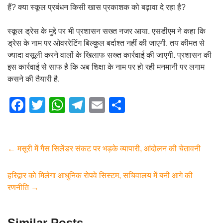
हैं? क्या स्कूल प्रबंधन किसी खास प्रकाशक को बढ़ावा दे रहा है?
स्कूल ड्रेस के मुद्दे पर भी प्रशासन सख्त नजर आया. एसडीएम ने कहा कि
ड्रेस के नाम पर ओवररेटिंग बिल्कुल बर्दाश्त नहीं की जाएगी. तय कीमत से
ज्यादा वसूली करने वालों के खिलाफ सख्त कार्रवाई की जाएगी. प्रशासन की
इस कार्रवाई से साफ है कि अब शिक्षा के नाम पर हो रही मनमानी पर लगाम
कसने की तैयारी है.
F
T
W
T
E
S
a
wi
h
el
m
h
c
tt
at
e
ail
ar
e
er
s
gr
e
←
मसूरी में गैस सिलेंडर संकट पर भड़के व्यापारी, आंदोलन की चेतावनी
b
A
a
हरिद्वार को मिलेगा आधुनिक रोपवे सिस्टम, सचिवालय में बनी आगे की
o
p
m
रणनीति
→
o
p
k
Similar Posts