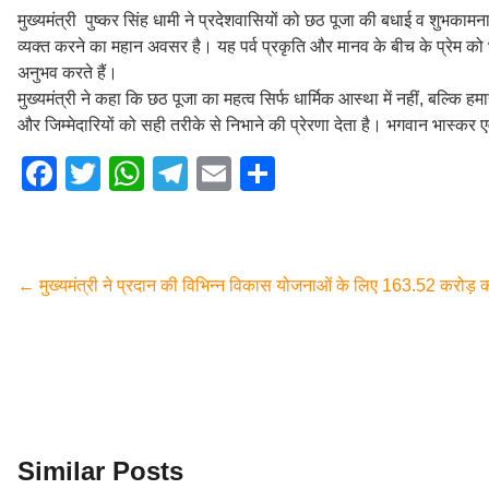
मुख्यमंत्री पुष्कर सिंह धामी ने प्रदेशवासियों को छठ पूजा की बधाई व शुभकामना
व्यक्त करने का महान अवसर है। यह पर्व प्रकृति और मानव के बीच के प्रेम को 
अनुभव करते हैं।
मुख्यमंत्री ने कहा कि छठ पूजा का महत्व सिर्फ धार्मिक आस्था में नहीं, बल्कि हम
और जिम्मेदारियों को सही तरीके से निभाने की प्रेरणा देता है। भगवान भास्कर 
F
T
W
T
E
S
a
wi
h
el
m
h
c
tt
at
e
ail
ar
e
er
s
gr
e
←
मुख्यमंत्री ने प्रदान की विभिन्न विकास योजनाओं के लिए 163.52 करोड़ की
b
A
a
o
p
m
o
p
k
Similar Posts