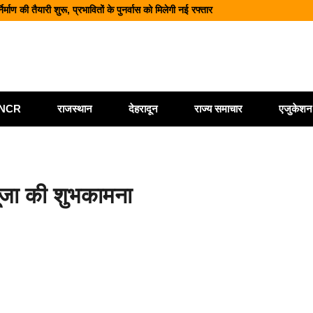
वे पर भूस्खलन, कई मार्ग बंद; श्रद्धालु और यात्री फंसे
नज़र सभी एजेंसियां रहें चौकन्नी
कार्यालय खोलने पर केंद्र सरकार विचाररत
ैयारी, 2028 तक ₹10 और ₹20 के पॉलीमर नोट होंगे जारी
माण की तैयारी शुरू, प्रभावितों के पुनर्वास को मिलेगी नई रफ्तार
ी/NCR
राजस्थान
देहरादून
राज्य समाचार
एजुकेशन
 पूजा की शुभकामना