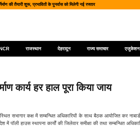
माण की तैयारी शुरू, प्रभावितों के पुनर्वास को मिलेगी नई रफ्तार
वे पर भूस्खलन, कई मार्ग बंद; श्रद्धालु और यात्री फंसे
नज़र सभी एजेंसियां रहें चौकन्नी
कार्यालय खोलने पर केंद्र सरकार विचाररत
ैयारी, 2028 तक ₹10 और ₹20 के पॉलीमर नोट होंगे जारी
ी/NCR
राजस्थान
देहरादून
राज्य समाचार
एजुकेशन
माण कार्य हर हाल पूरा किया जाय
्थित सभागार कक्ष में सम्बन्धित अधिकारियों के साथ बैठक आयोजित कर नाबार्ड द्
ेश में पॉली हाउस स्थापना कार्याें की जिलेवार समीक्षा की तथा सम्बन्धित अधिक