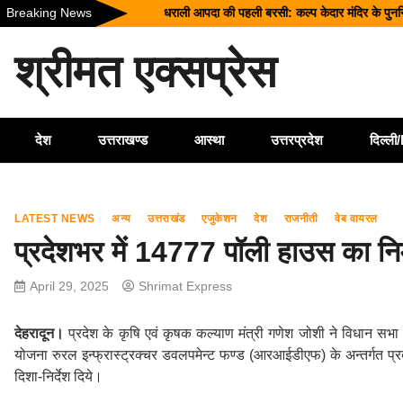
Skip
Breaking News
धराली आपदा की पहली बरसी: कल्प केदार मंदिर के पुनर्निर्
to
उत्तराखंड में बारिश का कहर: यमुनोत्री और बदरीनाथ हाई
content
श्रीमत एक्सप्रेस
सीएम धामी ने दिए हाई अलर्ट के निर्देश, भारी वर्षा के मद्दे
उत्तराखंड को मिल सकती है बड़ी सौगात, EPFO के नए 
भारत में आएंगे प्लास्टिक के नोट! RBI ने शुरू की त
देश
उत्तराखण्ड
आस्था
उत्तरप्रदेश
दिल्ल
LATEST NEWS
अन्य
उत्तराखंड
एजुकेशन
देश
राजनीती
वेब वायरल
प्रदेशभर में 14777 पॉली हाउस का निर्
April 29, 2025
Shrimat Express
देहरादून।
प्रदेश के कृषि एवं कृषक कल्याण मंत्री गणेश जोशी ने विधान सभा स
योजना रुरल इन्फ्रास्ट्रक्चर डवलपमेन्ट फण्ड (आरआईडीएफ) के अन्तर्गत प्रद
दिशा-निर्देश दिये।