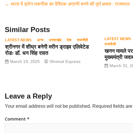
e
er
s
gr
e
←
भारत में ड्रोन तकनीक का वैश्विक अग्रणी बनने की पूर्ण क्षमता : राज्यपाल
b
A
a
o
p
m
o
p
Similar Posts
k
LATEST NEWS
LATEST NEWS
अन्य
उत्तराखंड
देश
राजनीती
राजनीती
श्रीनगर में शीघ्र बनेगी मरीन ड्राइव एलिवेटेड
खनन मामले पर त
रोडः डॉ. धन सिंह रावत
मुख्यमंत्री जवाब
March 19, 2025
Shrimat Express
March 31, 2
Leave a Reply
Your email address will not be published.
Required fields ar
Comment
*