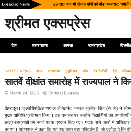
Skip
Breaking News
26 साल बाद भी सीमांत गांवों की पीड़ा बरकरार: चमोली 
to
टिहरी में दर्दनाक हादसा: 250 मीटर गहरी खाई में गिर
content
श्रीमत एक्सप्रेस
धामी कैबिनेट के ऐतिहासिक फैसले: जनकल्याण, रोजगार,
चारधाम यात्रा होगी और सुगम, कर्णप्रयाग और सिमली मे
भारी बारिश का कहर: हरिद्वार में काली मंदिर पर गिरा 
देश
उत्तराखण्ड
आस्था
उत्तरप्रदेश
दिल्ल
LATEST NEWS
अन्य
उत्तराखंड
एजुकेशन
जॉब
टेक्नोलॉजी
देश
मेडिक
सातवें दीक्षांत समारोह में राज्यपाल ने क
March 24, 2025
Shrimat Express
देहरादून।
कुलाधिपति/राज्यपाल लेफ्टिनेंट जनरल गुरमीत सिंह (से नि) ने सोमवार
मुख्य अतिथि प्रतिभाग किया। इस अवसर पर उन्होंने विद्यार्थियों को उपाधियाँ प्रद
छात्र-छात्राओं को स्वर्ण पदक प्रदान किए गए। पदक पाने वालों में अधिकां
बताया। राज्यपाल ने कहा कि यह एक बहुत बड़ा परिवर्तन है, जो दर्शाता है कि बेट