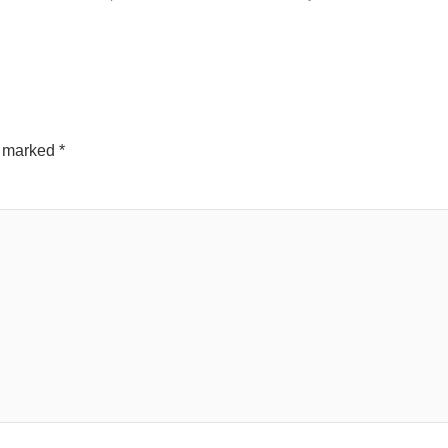
e marked
*