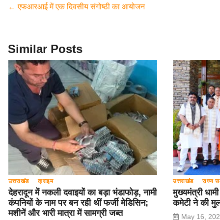
e
er
s
gr
e
←
एफआरआई में एक दिवसीय संगोष्ठी का आयोजन
b
A
a
o
p
m
o
p
Similar Posts
k
उत्तराखंड
क्राइम
उत्तराखंड
राज्य स
देहरादून में नकली दवाइयों का बड़ा भंडाफोड़, नामी
मुख्यमंत्री धाम
कंपनियों के नाम पर बन रही थीं फर्जी मेडिसिन;
कमेटी ने की म
मशीनें और भारी मात्रा में सामग्री जब्त
May 16, 20