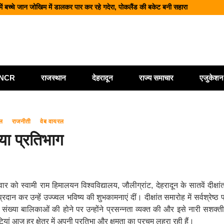
में बच्चे जान जोखिम में डालकर पार कर रहे गदेरा, पोकलैंड की बकेट बनी सहारा
ी बोलेरो, एक ही परिवार के 5 लोगों की मौत; एक घायल, एक की तलाश जारी
 शिक्षा और श्रमिक हितों को मिली नई रफ्तार
ं आधुनिक पार्किंग परियोजनाओं को मिली रफ्तार
मलबा, श्रीनगर में अलकनंदा का जलस्तर खतरे से नीचे लेकिन अलर्ट जारी
ी/NCR
राजस्थान
देहरादून
राज्य समाचार
एजुकेशन
ल
राजनीती
वेब वायरल
िया प्रतिभाग
 को स्वामी राम हिमालयन विश्वविद्यालय, जौलीग्रांट, देहरादून के सातवें दीक्षां
ान कर उन्हें उज्ज्वल भविष्य की शुभकामनाएं दीं। दीक्षांत समारोह में सर्वश्रेष्ठ 
श संख्या बालिकाओं की होने पर उन्होंने प्रसन्नता व्यक्त की और इसे नारी सशक
ियां आज हर क्षेत्र में अपनी प्रतिभा और क्षमता का परचम लहरा रही हैं।