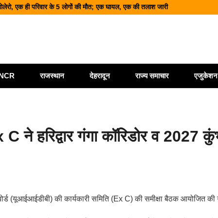
ी बोलेरो, एक ही परिवार के 5 लोगों की मौत; एक घायल, एक की तलाश जारी
 शिक्षा और श्रमिक हितों को मिली नई रफ्तार
ं आधुनिक पार्किंग परियोजनाओं को मिली रफ्तार
मलबा, श्रीनगर में अलकनंदा का जलस्तर खतरे से नीचे लेकिन अलर्ट जारी
में बच्चे जान जोखिम में डालकर पार कर रहे गदेरा, पोकलैंड की बकेट बनी सहारा
ी/NCR
राजस्थान
देहरादून
राज्य समाचार
एजुकेशन
x C ने हरिद्वार गंगा कॉरिडोर व 2027 कु
कास बोर्ड (यूआईआईडीबी) की कार्यकारी समिति (Ex C) की समीक्षा बैठक आयोजित की