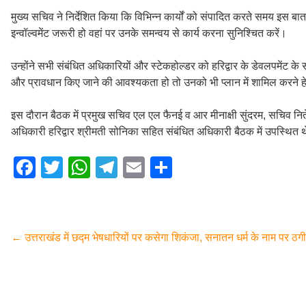
मुख्य सचिव ने निर्देशित किया कि विभिन्न कार्यों को संपादित करते समय इस ब
इन्वॉल्वमेंट जरूरी हो वहां पर उनके समन्वय से कार्य करना सुनिश्चित करें।
उन्होंने सभी संबंधित अधिकारियों और स्टेकहोल्डर को हरिद्वार के डेवलपमेंट के सं
और प्रावधान किए जाने की आवश्यकता हो तो उनको भी प्लान में शामिल करने हे
इस दौरान बैठक में प्रमुख सचिव एल एल फैनई व आर मीनाक्षी सुंदरम, सचिव नि
अधिकारी हरिद्वार श्रीमती सोनिका सहित संबंधित अधिकारी बैठक में उपस्थित 
F
T
W
T
E
S
a
wi
h
el
m
h
c
tt
at
e
ail
ar
e
er
s
gr
e
←
उत्तराखंड में छद्म भेषधारियों पर कसेगा शिकंजा, सनातन धर्म के नाम पर ठ
b
A
a
o
p
m
o
p