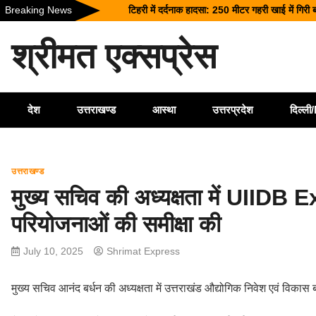
Skip
Breaking News
टिहरी में दर्दनाक हादसा: 250 मीटर गहरी खाई में गिर
to
धामी कैबिनेट के ऐतिहासिक फैसले: जनकल्याण, रोजगार,
content
श्रीमत एक्सप्रेस
चारधाम यात्रा होगी और सुगम, कर्णप्रयाग और सिमली मे
भारी बारिश का कहर: हरिद्वार में काली मंदिर पर गिरा 
26 साल बाद भी सीमांत गांवों की पीड़ा बरकरार: चमोली 
देश
उत्तराखण्ड
आस्था
उत्तरप्रदेश
दिल्ल
उत्तराखण्ड
मुख्य सचिव की अध्यक्षता में UIIDB E
परियोजनाओं की समीक्षा की
July 10, 2025
Shrimat Express
मुख्य सचिव आनंद बर्धन की अध्यक्षता में उत्तराखंड औद्योगिक निवेश एवं वि