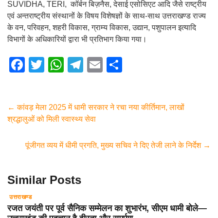
SUVIDHA, TERI, कॉर्बन बिज़नैस, देसाई एसोसिएट आदि जैसे राष्ट्रीय
एवं अन्तराष्ट्रीय संस्थानों के विषय विशेषज्ञों के साथ-साथ उत्तराखण्ड राज्य
के वन, परिवहन, शहरी विकास, ग्राम्य विकास, उद्यान, पशुपालन इत्यादि
विभागों के अधिकारियों द्वारा भी प्रतिभाग किया गया।
F
T
W
T
E
S
a
wi
h
el
m
h
c
tt
at
e
ail
ar
e
er
s
gr
e
←
कांवड़ मेला 2025 में धामी सरकार ने रचा नया कीर्तिमान, लाखों
श्रद्धालुओं को मिली स्वास्थ्य सेवा
b
A
a
o
p
m
पूंजीगत व्यय में धीमी प्रगति, मुख्य सचिव ने दिए तेजी लाने के निर्देश
→
o
p
k
Similar Posts
उत्तराखण्ड
रजत जयंती पर पूर्व सैनिक सम्मेलन का शुभारंभ, सीएम धामी बोले—