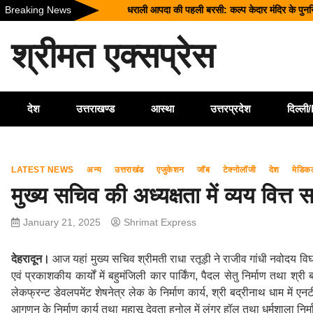
Skip
Breaking News
धराली आपदा की पहली बरसी: कल्प केदार मंदिर के पुनर्निर्
to
उत्तराखंड में बारिश का कहर: यमुनोत्री और बदरीनाथ हाई
content
श्रीमत एक्सप्रेस
सीएम धामी ने दिए हाई अलर्ट के निर्देश, भारी वर्षा के मद्दे
उत्तराखंड को मिल सकती है बड़ी सौगात, EPFO के नए 
भारत में आएंगे प्लास्टिक के नोट! RBI ने शुरू की त
देश
उत्तराखण्ड
आस्था
उत्तरप्रदेश
दिल्ल
LATEST NEWS
अन्य
उत्तराखंड
एजुकेशन
जॉब
टेक्नोलॉजी
देश
मेडिक
मुख्य सचिव की अध्यक्षता में व्यय वित्त सम
January 21, 2025
Shrimat Express
देहरादून।
आज यहां मुख्य सचिव श्रीमती राधा रतूड़ी ने राजीव गांधी नवोदय विघालय
एवं प्रकाशकीय कार्यों में बहुमंजिली कार पार्किंग, पैदल सेतु निर्माण तथा श्री 
लेकफ्रन्ट डेवलपमेंट शेषनेत्र लेक के निर्माण कार्य, श्री बद्रीनाथ धाम में एन
आगणन के निर्माण कार्य तथा महासू देवता हनोल में लंगर हॉल तथा धर्मशाला निर्