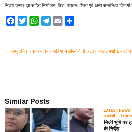
नितेश कुमार झा सहित नियोजन, वित्त, पर्यटन, शिक्षा एवं अन्य सम्बन्धित विभागो
F
T
W
T
E
S
a
wi
h
el
m
h
c
tt
at
e
ail
ar
e
er
s
gr
e
←
सामुदायिक स्वास्थ्य केंद्र सहिया में डीएम ने दी अल्ट्रासाउंड मशीन, हफ्ते में 
b
A
a
o
p
m
o
p
k
Similar Posts
LATEST NEWS
राजनीती
वेब वाय
निजी भूमि पर ह
के निर्देश