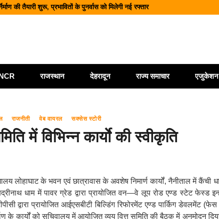
माण की तैयारी शुरू, प्रभावितों के पुनर्वास को मिलेगी नई रफ्तार
वे पर भूस्खलन, कई मार्ग बंद; श्रद्धालु और यात्री फंसे
नज़र सभी एजेंसियां रहें चौकन्नी
कार्यालय खोलने पर केंद्र सरकार विचाररत
ैयारी, 2028 तक ₹10 और ₹20 के पॉलीमर नोट होंगे जारी
ी/NCR
राजस्थान
देहरादून
राज्य समाचार
एजुकेशन
ल
राजनीती
वेब वायरल
सक्सेस स्टोरी
िति में विभिन्न कार्याे की स्वीकृति
 लोहाघाट के भवन एवं छात्रावास के अवशेष निमार्ण कार्यों, नैनीताल में कैंची धाम
बद्रीनाथ धाम में पावर ग्रेड द्वारा प्रायोजित वन—वे लूप रोड एण्ड स्टेट फेस्ड इन्ह
टीपीसी द्वारा प्रायोजित आईएसबीटी बिल्डिंग रिफोरमेंट एण्ड पार्किग डेवलमेंट (फेस 
माण के कार्यों को सचिवालय में आयोजित व्यय वित्त समिति की बैठक में अनुमोदन दि