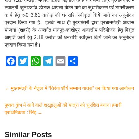
रू0 7.28 करोड़, जनपद टिहरी गढ़वाल के विधानसभा क्षेत्र प्रतापनगर में
स्यालगी-जुलाडगांव-डोडक-थापला मोटर मार्ग का सुधारीकरण एवं डामरीकरण
कार्य हेतु रू0 3.61 करोड़ की धनराशि स्वीकृत किये जाने का अनुमोदन
प्रदान किया गया है। इसके साथ ही मुख्यमंत्री द्वारा प्रधानमंत्री आवास
योजना (शहरी) के अन्तर्गत मानपुर-काशीपुर आवासीय परियोजन हेतु विद्युत
आपूर्ति कार्य हेतु 2.18 करोड़ की धनराशि स्वीकृत किये जाने का अनुमोदन
प्रदान किया गया है।
F
T
W
T
E
S
a
wi
h
el
m
h
c
tt
at
e
ail
ar
e
er
s
gr
e
←
मुख्यमंत्री के नेतृत्व में “तिरंगा शौर्य सम्मान यात्रा” का किया गया आयोजन
b
A
a
पुष्कर कुंभ में आने वाले श्रद्धालुओं की यात्रा को सुरक्षित बनाना हमारी
o
p
m
प्राथमिकता : सिंह
→
o
p
k
Similar Posts