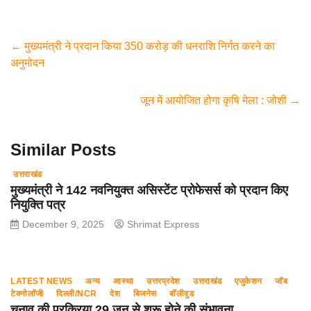
a
wi
h
el
m
h
c
tt
at
e
ail
ar
e
er
s
gr
e
←
मुख्यमंत्री ने प्रदान किया 350 करोड़ की धनराशि निर्गत करने का
अनुमोदन
b
A
a
o
p
m
जून में आयोजित होगा कृषि मेला : जोशी
→
o
p
k
Similar Posts
उत्तराखंड
मुख्यमंत्री ने 142 नवनियुक्त असिस्टेंट प्रोफेसर्स को प्रदान किए
नियुक्ति पत्र
December 9, 2025
Shrimat Express
LATEST NEWS
अन्य
आस्था
उत्तरप्रदेश
उत्तराखंड
एजुकेशन
जॉब
टेक्नोलॉजी
दिल्ली/NCR
देश
बिजनेस
बॉलीवुड
चुनाव की प्रक्रिया 29 जून से शुरू होने की संभावना