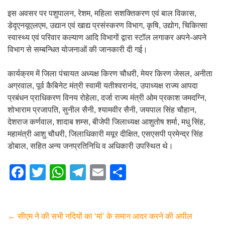
इस अवसर पर पशुपालन, रेशम, महिला सशक्तिकरण एवं बाल विकास,
डेदृएनयूएलएम, उद्यान एवं खाद्य प्रसंस्करण विभाग, कृषि, उद्योग, चिकित्सा
स्वास्थ्य एवं परिवार कल्याण आदि विभागों द्वारा स्टॉल लगाकर अपने-अपने
विभाग से सम्बन्धित योजनाओं की जानकारी दी गई।
कार्यक्रम में जिला पंचायत अध्यक्ष किरण चौधरी, मेयर किरण जेसल, अनीता
अग्रवाल, पूर्व कैबिनेट मंत्री स्वामी यतीश्वरानंद, उपाध्यक्ष राज्य आपदा
प्रबंधन प्राधिकरण विनय रोहेला, दर्जा राज्य मंत्री ओम प्रकाश जमदग्नि,
शोभाराम प्रजापति, सुनील सैनी, श्यामवीर सैनी, जयपाल सिंह चौहान,
देशराज कर्णवाल, शादाब शम्स, बीजेपी जिलाध्यक्ष आशुतोष शर्मा, मधु सिंह,
महामंत्री आशु चौधरी, जिलाधिकारी मयूर दीक्षित, एसएसपी प्रमेन्द्र सिंह
डोबाल, सहित अन्य जनप्रतिनिधि व अधिकारी उपस्थित थे।
F
T
W
T
E
S
a
wi
h
el
m
h
c
tt
at
e
ail
ar
e
er
s
gr
e
←
सीएम ने की सभी नदियों का ‘मां’ के समान आदर करने की अपील