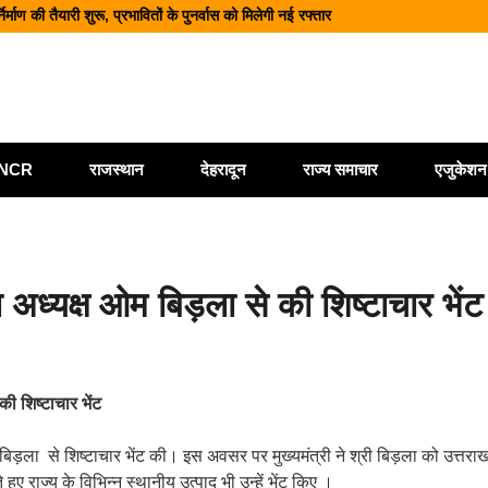
वे पर भूस्खलन, कई मार्ग बंद; श्रद्धालु और यात्री फंसे
नज़र सभी एजेंसियां रहें चौकन्नी
कार्यालय खोलने पर केंद्र सरकार विचाररत
ैयारी, 2028 तक ₹10 और ₹20 के पॉलीमर नोट होंगे जारी
ी/NCR
राजस्थान
देहरादून
राज्य समाचार
एजुकेशन
ा अध्यक्ष ओम बिड़ला से की शिष्टाचार भेंट
की शिष्टाचार भेंट
म बिड़ला से शिष्टाचार भेंट की। इस अवसर पर मुख्यमंत्री ने श्री बिड़ला को उत्तरा
हुए राज्य के विभिन्न स्थानीय उत्पाद भी उन्हें भेंट किए ।