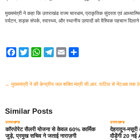
मुख्यमंत्री ने कहा कि उत्तराखंड राज्य चारधाम, प्राकृतिक सुंदरता एवं आध्यात्मि
पर्यटन, सड़क संपर्क, स्वास्थ्य, और स्थानीय उत्पादों को वैश्विक पहचान दिलाने
F
T
W
T
E
S
a
wi
h
el
m
h
c
tt
at
e
ail
ar
e
er
s
gr
e
←
मुख्यमंत्री ने की केन्द्रीय जल शक्ति मंत्री सी.आर. पाटिल से भेंट
अब तक 9.5
b
A
a
o
p
m
o
p
Similar Posts
k
उत्तराखण्ड
उत्तराखण्ड
कॉरपोरेट सैलरी योजना से केवल 60% कार्मिक
देहरादून-मसूरी
जुड़े, प्रमुख सचिव ने जताई नाराज़गी
दौड़ेंगी 20 नई