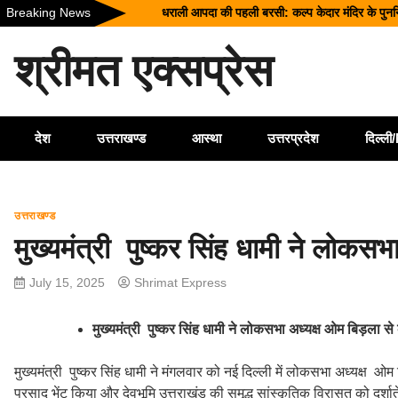
Skip
Breaking News
उत्तराखंड में बारिश का कहर: यमुनोत्री और बदरीनाथ हाई
to
सीएम धामी ने दिए हाई अलर्ट के निर्देश, भारी वर्षा के मद्दे
content
श्रीमत एक्सप्रेस
उत्तराखंड को मिल सकती है बड़ी सौगात, EPFO के नए 
भारत में आएंगे प्लास्टिक के नोट! RBI ने शुरू की त
देश
उत्तराखण्ड
आस्था
उत्तरप्रदेश
दिल्ल
उत्तराखण्ड
मुख्यमंत्री पुष्कर सिंह धामी ने लोकसभ
July 15, 2025
Shrimat Express
मुख्यमंत्री पुष्कर सिंह धामी ने लोकसभा अध्यक्ष ओम बिड़ला से 
मुख्यमंत्री पुष्कर सिंह धामी ने मंगलवार को नई दिल्ली में लोकसभा अध्यक्ष ओ
प्रसाद भेंट किया और देवभूमि उत्तराखंड की समृद्ध सांस्कृतिक विरासत को दर्शाते 