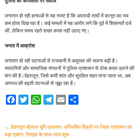
पुलिस की कार्यशैली पर सवाल
लगातार हो रही हत्याओं से यह स्पष्ट है कि अपराधी तत्वों में कानून का भय
कम होता दिख रहा है। कई मामलों में यह आरोप लगे कि पूर्व में शिकायतें दर्ज
थीं, लेकिन समय रहते सख्त कदम नहीं उठाए गए।
जनता में आक्रोश
लगातार हो रही घटनाओं से राजधानी में असुरक्षा की भावना बढ़ी है।
व्यापारियों और सामाजिक संगठनों ने पुलिस प्रशासन से ठोस कदम उठाने की
मांग की है।देहरादून, जिसे कभी शांत और सुरक्षित शहर माना जाता था, अब
अपराध की बढ़ती घटनाओं से जूझ रहा है।
F
T
W
T
E
S
a
wi
h
el
m
h
c
tt
at
e
ail
ar
e
er
s
gr
e
←
देहरादून धौलास भूमि प्रकरणः अनियमित बिक्री पर जिला प्रशासन का
बड़ा एक्शन, पैमाइश के साथ जांच शुरू
b
A
a