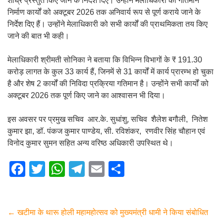
शीघ्र प्रस्तुत किए जाने के निर्देश दिए। उन्होंने मेलाधिकारी को गतिमान
निर्माण कार्यों को अक्टूबर 2026 तक अनिवार्य रूप से पूर्ण कराये जाने के
निर्देश दिए हैं। उन्होंने मेलाधिकारी को सभी कार्यों की प्राथमिकता तय किए
जाने की बात भी कही।
मेलाधिकारी श्रीमती सोनिका ने बताया कि विभिन्न विभागों के ₹ 191.30
करोड़ लागत के कुल 33 कार्य हैं, जिनमें से 31 कार्यों में कार्य प्रारम्भ हो चुका
है और शेष 2 कार्यों की निविदा प्रक्रिया गतिमान है। उन्होंने सभी कार्यों को
अक्टूबर 2026 तक पूर्ण किए जाने का आश्वासन भी दिया।
इस अवसर पर प्रमुख सचिव आर.के. सुधांशु, सचिव शैलेश बगौली, नितेश
कुमार झा, डॉ. पंकज कुमार पाण्डेय, सी. रविशंकर, रणवीर सिंह चौहान एवं
विनोद कुमार सुमन सहित अन्य वरिष्ठ अधिकारी उपस्थित थे।
F
T
W
T
E
S
a
wi
h
el
m
h
c
tt
at
e
ail
ar
e
er
s
gr
e
←
खटीमा के थारू होली महामहोत्सव को मुख्यमंत्री धामी ने किया संबोधित