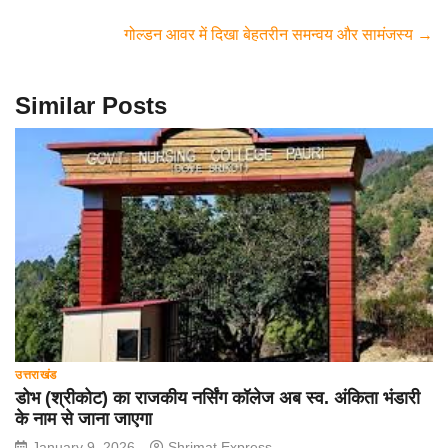
b
A
a
गोल्डन आवर में दिखा बेहतरीन समन्वय और सामंजस्य
→
o
p
m
o
p
Similar Posts
k
उत्तराखंड
डोभ (श्रीकोट) का राजकीय नर्सिंग कॉलेज अब स्व. अंकिता भंडारी
के नाम से जाना जाएगा
January 9, 2026
Shrimat Express