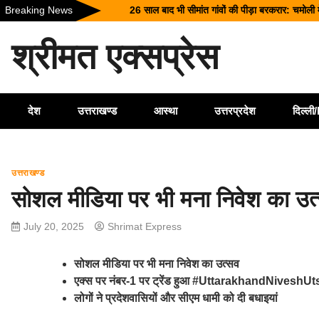
Skip
Breaking News
26 साल बाद भी सीमांत गांवों की पीड़ा बरकरार: चमोली 
to
टिहरी में दर्दनाक हादसा: 250 मीटर गहरी खाई में गिर
content
श्रीमत एक्सप्रेस
धामी कैबिनेट के ऐतिहासिक फैसले: जनकल्याण, रोजगार,
चारधाम यात्रा होगी और सुगम, कर्णप्रयाग और सिमली मे
भारी बारिश का कहर: हरिद्वार में काली मंदिर पर गिरा 
देश
उत्तराखण्ड
आस्था
उत्तरप्रदेश
दिल्ल
उत्तराखण्ड
सोशल मीडिया पर भी मना निवेश का उत
July 20, 2025
Shrimat Express
सोशल मीडिया पर भी मना निवेश का उत्सव
एक्स पर नंबर-1 पर ट्रेंड हुआ #UttarakhandNiveshU
लोगों ने प्रदेशवासियों और सीएम धामी को दी बधाइयां