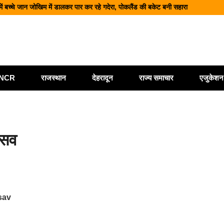
में बच्चे जान जोखिम में डालकर पार कर रहे गदेरा, पोकलैंड की बकेट बनी सहारा
ी बोलेरो, एक ही परिवार के 5 लोगों की मौत; एक घायल, एक की तलाश जारी
 शिक्षा और श्रमिक हितों को मिली नई रफ्तार
ं आधुनिक पार्किंग परियोजनाओं को मिली रफ्तार
मलबा, श्रीनगर में अलकनंदा का जलस्तर खतरे से नीचे लेकिन अलर्ट जारी
ी/NCR
राजस्थान
देहरादून
राज्य समाचार
एजुकेशन
्सव
tsav