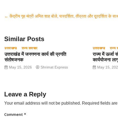
c
tt
at
e
ail
ar
e
er
s
gr
e
←
केंद्रीय गृह मंत्री अमित शाह बोले, पारदर्शिता, तीव्रता और दूरदर्शिता के
b
A
a
o
p
m
o
p
Similar Posts
k
उत्तराखण्ड
राज्य समाचार
उत्तराखण्ड
राज्य 
उत्तराखंड में जनगणना कार्य की प्रगति
राज्य में ऊर्जा
संतोषजनक
कार्ययोजना लाग
May 15, 2026
Shrimat Express
May 15, 20
Leave a Reply
Your email address will not be published.
Required fields ar
Comment
*