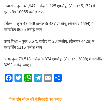
आवास – कुल 41,947 करोड़ के 125 एमओयू, (रोजगार 5,172) में
ग्राउंडिंग 10055 करोड़ रुपए
पर्यटन – कुल 47,646 करोड़ के 437 एमओयू, (रोजगार 4694) में
ग्राउंडिंग 8635 करोड़ रुपए
उच्च शिक्षा – कुल 6,675 करोड़ के 28 एमओयू, (रोजगार 4428) में
ग्राउंडिंग 5116 करोड़ रुपए
अन्य- कुल 79,518 करोड़ के 374 एमओयू, (रोजगार 13898) में ग्राउंडिंग
3292 करोड़ रुपए।
F
T
W
T
E
S
a
wi
h
el
m
h
c
tt
at
e
ail
ar
e
er
s
gr
e
←
पीएम संग सीएम की कैमिस्ट्री का कमाल
b
A
a