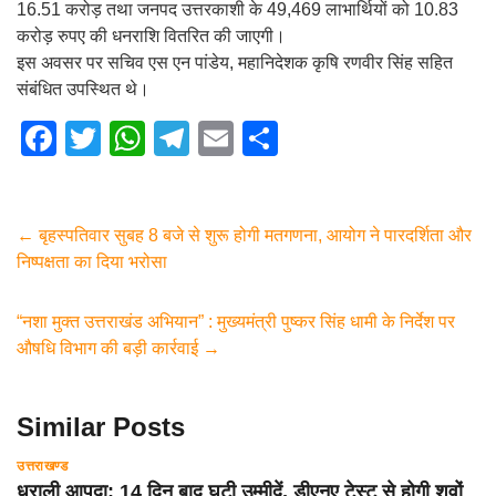
16.51 करोड़ तथा जनपद उत्तरकाशी के 49,469 लाभार्थियों को 10.83
करोड़ रुपए की धनराशि वितरित की जाएगी।
इस अवसर पर सचिव एस एन पांडेय, महानिदेशक कृषि रणवीर सिंह सहित
संबंधित उपस्थित थे।
F
T
W
T
E
S
a
wi
h
el
m
h
c
tt
at
e
ail
ar
e
er
s
gr
e
←
बृहस्पतिवार सुबह 8 बजे से शुरू होगी मतगणना, आयोग ने पारदर्शिता और
निष्पक्षता का दिया भरोसा
b
A
a
o
p
m
“नशा मुक्त उत्तराखंड अभियान” : मुख्यमंत्री पुष्कर सिंह धामी के निर्देश पर
o
p
औषधि विभाग की बड़ी कार्रवाई
→
k
Similar Posts
उत्तराखण्ड
धराली आपदा: 14 दिन बाद घटी उम्मीदें, डीएनए टेस्ट से होगी शवों