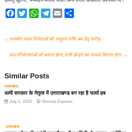
हिमांशु खुराना, मनमोहन मैनाली सहित अन्य वरिष्ठ अधिकारी उपस्थित थे।
F
T
W
T
E
S
a
wi
h
el
m
h
c
tt
at
e
ail
ar
e
er
s
gr
e
←
परमवीर चक्र विजेताओं की अनुदान राशि अब डेढ़ करोड़
b
A
a
बांध परियोजनाओं को बताना होगा, पानी छोड़ने का प्रभाव कितना होगा
→
o
p
m
o
p
Similar Posts
k
उत्तराखण्ड
धामी सरकार के नेतृत्व में उत्तराखण्ड बन रहा है फार्मा हब
July 1, 2025
Shrimat Express
उत्तराखण्ड