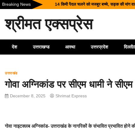
Skip
Breaking News
श्रीनगर में किराये के कमरे में मिला बीए छात्र का शव, 
to
उत्तराखंड में 17 राजनीतिक दलों का पंजीकरण रद्द, विध
content
श्रीमत एक्सप्रेस
मुख्य निर्वाचन अधिकारी ने किया मतदान केंद्रों का निर
BRICS बैठकों का वैश्विक केंद्र बनेगा जयपुर, अगस्त मे
14 किमी पैदल चलने को मजबूर बच्चे, सड़क की मांग 
देश
उत्तराखण्ड
आस्था
उत्तरप्रदेश
दिल्ल
उत्तराखंड
गोवा अग्निकांड पर सीएम धामी ने सीएम 
December 8, 2025
Shrimat Express
गोवा नाइटक्लब अग्निकांड- उत्तराखंड के नागरिकों के संभावित प्रभावित होने की सू