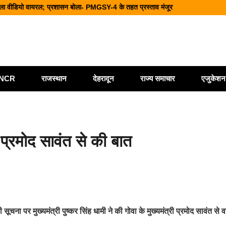
आत्महत्या की आशंका; पुलिस जांच में जुटी
ानसभा चुनाव से पहले चुनाव आयोग की बड़ी कार्रवाई
ीक्षण, मतदाताओं से लिया फीडबैक
ं व्यापार, वित्त और पर्यटन पर होगा महामंथन
वाला वीडियो वायरल; प्रशासन बोला- PMGSY-4 के तहत प्रस्ताव मंजूर
ी/NCR
राजस्थान
देहरादून
राज्य समाचार
एजुकेशन
प्रमोद सावंत से की बात
चना पर मुख्यमंत्री पुष्कर सिंह धामी ने की गोवा के मुख्यमंत्री प्रमोद सावंत से वार