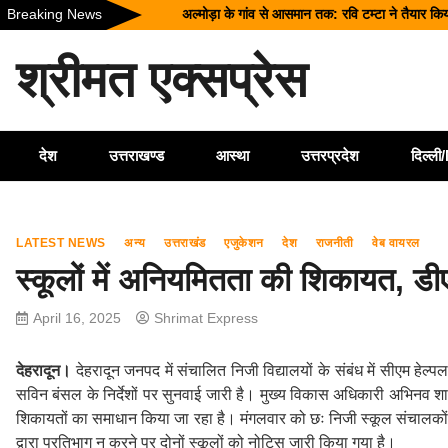
Skip
Breaking News
अल्मोड़ा के गांव से आसमान तक: रवि टम्टा ने तैयार कि
to
CM धामी का बड़ा तोहफा, 9.87 लाख पेंशन लाभार्थियो
content
श्रीमत एक्सप्रेस
कॉमनवेल्थ गेम्स 2026 के उत्तराखंड के पदक विजेताओं और
राष्ट्रीय हथकरघा दिवस पर मुख्यमंत्री धामी ने उत्कृष्ट
मसूरी में पूर्व सैनिक की संदिग्ध मौत, पुलिस जांच में जुटी
देश
उत्तराखण्ड
आस्था
उत्तरप्रदेश
दिल्ल
LATEST NEWS
अन्य
उत्तराखंड
एजुकेशन
देश
राजनीती
वेब वायरल
स्कूलों में अनियमितता की शिकायत, डीएम
April 16, 2025
Shrimat Express
देहरादून।
देहरादून जनपद में संचालित निजी विद्यालयों के संबंध में सीएम हेल्प
सविन बंसल के निर्देशों पर सुनवाई जारी है। मुख्य विकास अधिकारी अभिनव शाह क
शिकायतों का समाधान किया जा रहा है। मंगलवार को छः निजी स्कूल संचालकों 
द्वारा प्रतिभाग न करने पर दोनों स्कूलों को नोटिस जारी किया गया है।