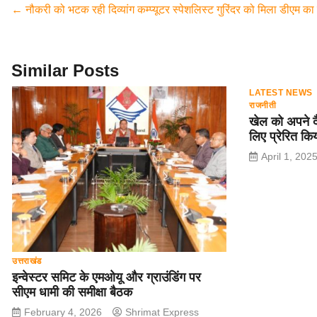
e
er
s
gr
e
←
नौकरी को भटक रही दिव्यांग कम्प्यूटर स्पेशलिस्ट गुरिंदर को मिला डीएम का 
b
A
a
o
p
m
o
p
Similar Posts
k
LATEST NEWS
राजनीती
खेल को अपने द
लिए प्रेरित कि
April 1, 202
उत्तराखंड
इन्वेस्टर समिट के एमओयू और ग्राउंडिंग पर
सीएम धामी की समीक्षा बैठक
February 4, 2026
Shrimat Express