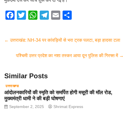
मुकदमा दर्ज कर जांच शुरू कर दी गई है।”
F
T
W
T
E
S
a
wi
h
el
m
h
c
tt
at
e
ail
ar
e
er
s
gr
e
←
उत्तराखंड: NH-34 पर कांवड़ियों से भरा ट्रक पलटा, बड़ा हादसा टला
b
A
a
पश्चिमी उत्तर प्रदेश का नशा तस्कर आया दून पुलिस की गिरफ्त में
→
o
p
m
o
p
Similar Posts
k
उत्तराखण्ड
आंदोलनकारियों की स्मृति को समर्पित होगी मसूरी की मॉल रोड,
मुख्यमंत्री धामी ने की बड़ी घोषणाएं
September 2, 2025
Shrimat Express