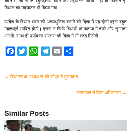
भवन में नवनिर्मित बहुउद्देशीय भवन का उद्घाटन किया। इसके उपरांत ई-
विधान का उद्घाटन भी किया गया।
प्रदेश के विधान भवन को अत्याधुनिक बनाने की दिशा में यह दोनों पहल बहुत
महत्वपूर्ण साबित होगी। इससे न सिर्फ विधायी कामकाज में तेजी और सुगमता
आएगी, साथ ही पर्यावरण संरक्षण की दिशा में भी मदद मिलेगी।
F
T
W
T
E
S
a
wi
h
el
m
h
c
tt
at
e
ail
ar
e
er
s
gr
e
←
विधानसभा अध्यक्ष से की सीएम ने मुलाकात
b
A
a
राज्यपाल ने दिया अभिभाषण
→
o
p
m
o
p
Similar Posts
k