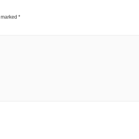
e marked
*