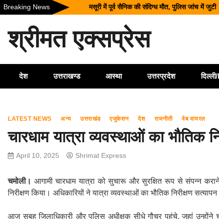
Skip
Breaking News
मसूरी में पूर्व सैनिक की संदिग्ध मौत, पुलिस जांच में जुटी
to
अल्मोड़ा के गांव से आसमान तक: रवि टम्टा ने तैयार कि
content
श्रीमत एक्सप्रेस
CM धामी का बड़ा तोहफा, 9.87 लाख पेंशन लाभार्थियो
कॉमनवेल्थ गेम्स 2026 के उत्तराखंड के पदक विजेताओं और
SIR अभियान की समीक्षा: BLO और फील्ड स्टाफ को प्र
देश
उत्तराखण्ड
आस्था
उत्तरप्रदेश
दिल्ल
LATEST NEWS
अन्य
उत्तराखंड
एजुकेशन
देश
राजनीती
वेब वायरल
चारधाम यात्रा व्यवस्थाओं का भौतिक नि
April 10, 2025
Shrimat Express
चमोली।
आगामी चारधाम यात्रा को सुचारू और सुरक्षित रूप से संपन्न कराने 
निरीक्षण किया। अधिकारियों ने यात्रा व्यवस्थाओं का भौतिक निरीक्षण सत्याप
आज सुबह जिलाधिकारी और पुलिस अधीक्षक सीधे गौचर पहुंचे, जहां उन्होंने चार