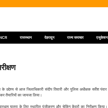
या पर्सनल फ्लाइंग व्हीकल, सफल ट्रायल से मची चर्चा
ं को ₹146.32 करोड़ की पेंशन राशि जारी
 प्रशिक्षकों को मुख्यमंत्री धामी ने किया सम्मानित
ोत्साहित करें अधिकारी—मुख्य निर्वाचन अधिकारी
ी/NCR
राजस्थान
देहरादून
राज्य समाचार
एजुकेशन
रीक्षण
के उद्देश्य से आज जिलाधिकारी संदीप तिवारी और पुलिस अधीक्षक सर्वेश पंवार ने
न कर तैयारियों का जायजा लिया।
धाम यात्रा के लिए स्थापित पंजीकरण और चेकिंग केंद्रों का निरीक्षण किया। उन्ह