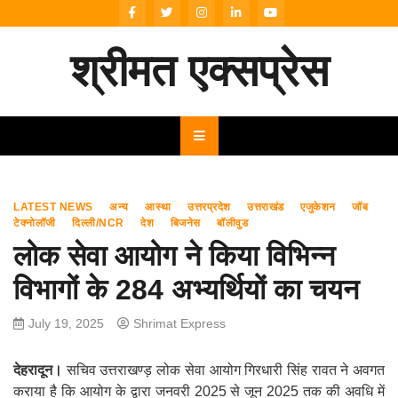
Skip
to
content
श्रीमत एक्सप्रेस
LATEST NEWS
अन्य
आस्था
उत्तरप्रदेश
उत्तराखंड
एजुकेशन
जॉब
टेक्नोलॉजी
दिल्ली/NCR
देश
बिजनेस
बॉलीवुड
लोक सेवा आयोग ने किया विभिन्न
विभागों के 284 अभ्यर्थियों का चयन
July 19, 2025
Shrimat Express
देहरादून।
सचिव उत्तराखण्ड़ लोक सेवा आयोग गिरधारी सिंह रावत ने अवगत
कराया है कि आयोग के द्वारा जनवरी 2025 से जून 2025 तक की अवधि में