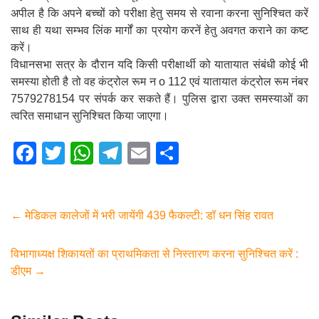
अपील है कि अपने बच्चों को परीक्षा हेतु समय से रवाना करना सुनिश्चित करें
साथ ही यथा सम्भव लिंक मार्गों का प्रयोग करनें हेतु अवगत कराने का कष्ट
करें।
विधानसभा सत्र के दौरान यदि किसी परीक्षार्थी को यातायात संबंधी कोई भी
समस्या होती है तो वह कंट्रोल रूम न o 112 एवं यातायात कंट्रोल रूम नंबर
7579278154 पर संपर्क कर सकते हैं। पुलिस द्वारा उक्त समस्याओं का
त्वरित समाधान सुनिश्चित किया जाएगा।
F
T
W
T
E
S
a
wi
h
el
m
h
c
tt
at
e
ail
ar
e
er
s
gr
e
←
मेडिकल कालेजों में भरी जायेंगी 439 फैकल्टी: डॉ धन सिंह रावत
b
A
a
विभागाध्यक्ष शिकायतों का प्राथमिकता से निस्तारण करना सुनिश्चित करें :
o
p
m
डीएम
→
o
p
k