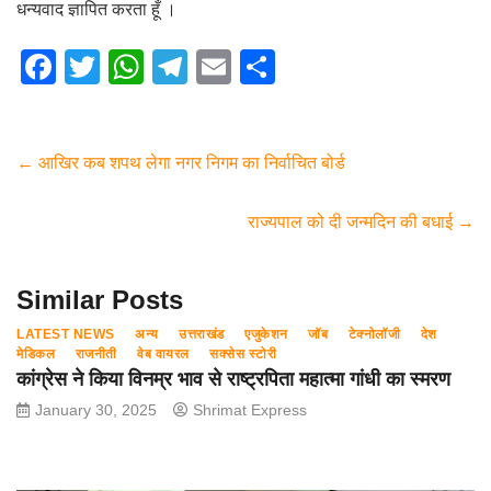
धन्यवाद ज्ञापित करता हूँ ।
F
T
W
T
E
S
a
wi
h
el
m
h
c
tt
at
e
ail
ar
e
er
s
gr
e
←
आखिर कब शपथ लेगा नगर निगम का निर्वाचित बोर्ड
b
A
a
राज्यपाल को दी जन्मदिन की बधाई
→
o
p
m
o
p
Similar Posts
k
LATEST NEWS
अन्य
उत्तराखंड
एजुकेशन
जॉब
टेक्नोलॉजी
देश
मेडिकल
राजनीती
वेब वायरल
सक्सेस स्टोरी
कांग्रेस ने किया विनम्र भाव से राष्ट्रपिता महात्मा गांधी का स्मरण
January 30, 2025
Shrimat Express