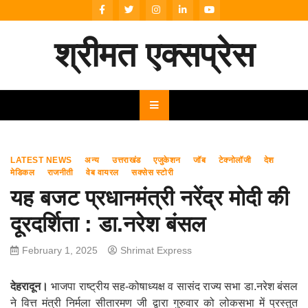
Skip
to
content
श्रीमत एक्सप्रेस
LATEST NEWS
अन्य
उत्तराखंड
एजुकेशन
जॉब
टेक्नोलॉजी
देश
मेडिकल
राजनीती
वेब वायरल
सक्सेस स्टोरी
यह बजट प्रधानमंत्री नरेंद्र मोदी की
दूरदर्शिता : डा.नरेश बंसल
February 1, 2025
Shrimat Express
देहरादून।
भाजपा राष्ट्रीय सह-कोषाध्यक्ष व सासंद राज्य सभा डा.नरेश बंसल
ने वित्त मंत्री निर्मला सीतारमण जी द्वारा गुरुवार को लोकसभा में प्रस्तुत