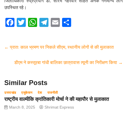
जिलाधिकारी रुद्रप्रयाग डॉ. सौरभ गहरवार सहित अनेक गणमान्य लोग
उपस्थित रहे।
F
T
W
T
E
S
a
wi
h
el
m
h
c
tt
at
e
ail
ar
e
er
s
gr
e
←
प्रातः काल भ्रमण पर निकले सीएम, स्थानीय लोगों से की मुलाकात
b
A
a
डीएम ने कस्तूरबा गांधी बालिका छात्रावास त्यूनी का निरीक्षण किया
→
o
p
m
o
p
Similar Posts
k
उत्तराखंड
एजुकेशन
देश
राजनीती
राष्ट्रीय वाल्मीकि क्रांतिकारी मोर्चा ने की महापौर से मुलाकात
March 8, 2025
Shrimat Express