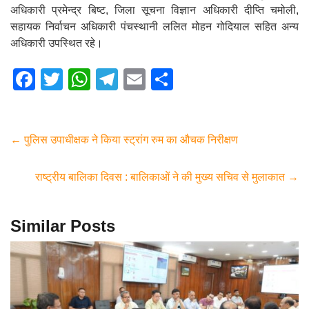
अधिकारी प्रमेन्द्र बिष्ट, जिला सूचना विज्ञान अधिकारी दीप्ति चमोली,
सहायक निर्वाचन अधिकारी पंचस्थानी ललित मोहन गोदियाल सहित अन्य
अधिकारी उपस्थित रहे।
F
T
W
T
E
S
a
wi
h
el
m
h
c
tt
at
e
ail
ar
e
er
s
gr
e
←
पुलिस उपाधीक्षक ने किया स्ट्रांग रुम का औचक निरीक्षण
b
A
a
राष्ट्रीय बालिका दिवस : बालिकाओं ने की मुख्य सचिव से मुलाकात
→
o
p
m
o
p
Similar Posts
k