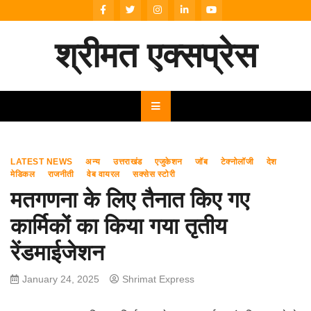
Skip
to
content
श्रीमत एक्सप्रेस
LATEST NEWS
अन्य
उत्तराखंड
एजुकेशन
जॉब
टेक्नोलॉजी
देश
मेडिकल
राजनीती
वेब वायरल
सक्सेस स्टोरी
मतगणना के लिए तैनात किए गए
कार्मिकों का किया गया तृतीय
रेंडमाईजेशन
January 24, 2025
Shrimat Express